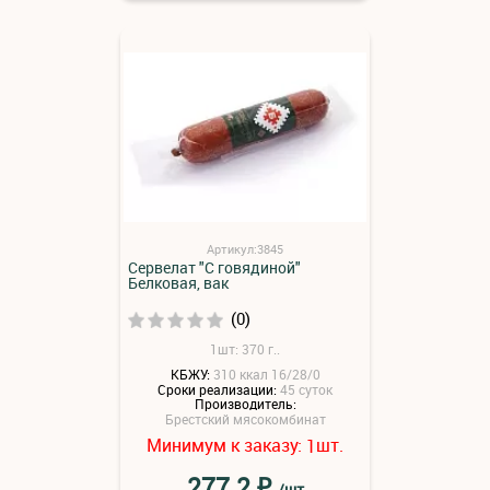
Артикул:3845
Сервелат "С говядиной"
Белковая, вак
(0)
1шт: 370 г..
КБЖУ:
310 ккал 16/28/0
Сроки реализации:
45 суток
Производитель:
Брестский мясокомбинат
Минимум к заказу:
шт.
1
₽
277.2
/шт