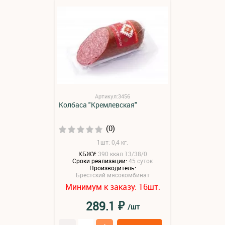
Артикул:3456
Колбаса "Кремлевская"
(0)
1шт: 0,4 кг.
КБЖУ:
390 ккал 13/38/0
Сроки реализации:
45 суток
Производитель:
Брестский мясокомбинат
Минимум к заказу:
шт.
16
₽
289.1
/шт