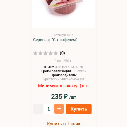
Артикул:4614
Сервелат "С трюфелем"
(0)
1шт: 250 г.
КБЖУ:
410 ккал 14/40/0
Сроки реализации:
30 суток
Производитель:
Брестский мясокомбинат
Минимум к заказу:
шт.
1
₽
235
/шт
–
+
Купить
Купить в 1 клик