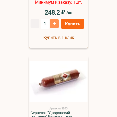
Минимум к заказу:
шт.
1
₽
248.2
/шт
–
+
Купить
Купить в 1 клик
Артикул:3843
Сервелат "Дворянский
гостинец" Белковая, вак