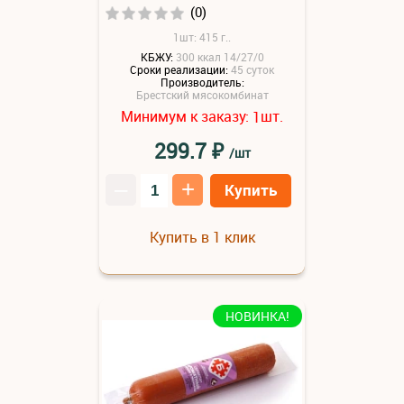
(0)
1шт: 415 г..
КБЖУ:
300 ккал 14/27/0
Сроки реализации:
45 суток
Производитель:
Брестский мясокомбинат
Минимум к заказу:
шт.
1
₽
299.7
/шт
–
+
Купить
Купить в 1 клик
НОВИНКА!