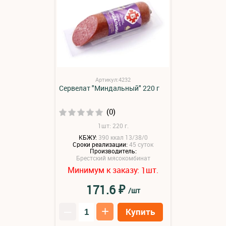
Артикул:4232
Сервелат "Миндальный" 220 г
(0)
1шт: 220 г.
КБЖУ:
390 ккал 13/38/0
Сроки реализации:
45 суток
Производитель:
Брестский мясокомбинат
Минимум к заказу:
шт.
1
₽
171.6
/шт
–
+
Купить