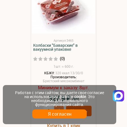
Артикул:3465
Колбаски "Баварские" в
вакуумной упаковке
(0)
1шт: ≈ 600 г.
КБЖУ:
320 ккал 13/30/0
Производитель:
Брестский мясокомбинат
Минимум к заказу:
шт.
8
Работая с этим сайтом, вы даете свое согласие
на использование файлов
cookie
. Это
₽
327.9
/шт
необходимо для нормального
функционирования сайта.
–
+
Купить
Я согласен
Купить в 1 клик