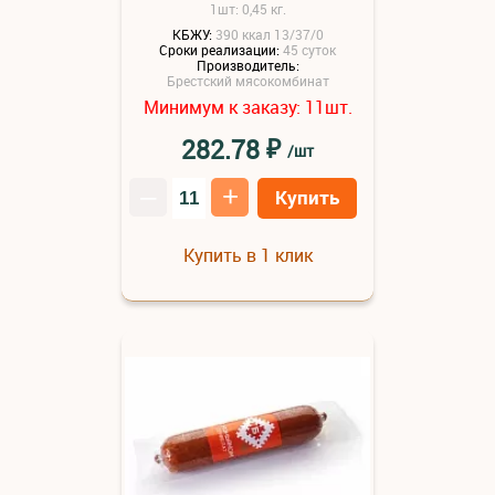
1шт: 0,45 кг.
КБЖУ:
390 ккал 13/37/0
Сроки реализации:
45 суток
Производитель:
Брестский мясокомбинат
Минимум к заказу:
шт.
11
₽
282.78
/шт
–
+
Купить
Купить в 1 клик