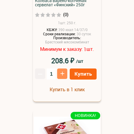
Колбаса варено-копченая
сервелат «Финский» 250г
(0)
1шт: 250 г.
КБЖУ:
390 ккал 14/37/0
Сроки реализации:
30 суток
Производитель:
Брестский мясокомбинат
Минимум к заказу:
шт.
1
₽
208.6
/шт
–
+
Купить
Купить в 1 клик
НОВИНКА!