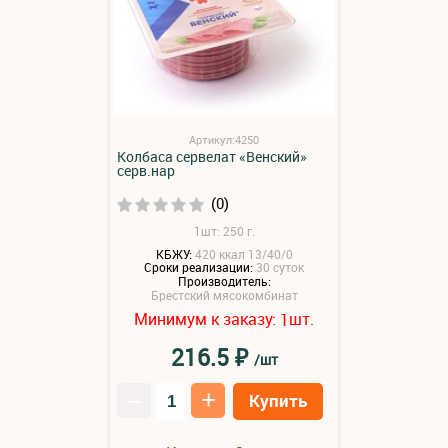
Артикул:4250
Колбаса сервелат «Венский»
серв.нар
(0)
1шт: 250 г.
КБЖУ:
420 ккал 13/40/0
Сроки реализации:
30 суток
Производитель:
Брестский мясокомбинат
Минимум к заказу:
шт.
1
₽
216.5
/шт
–
+
Купить