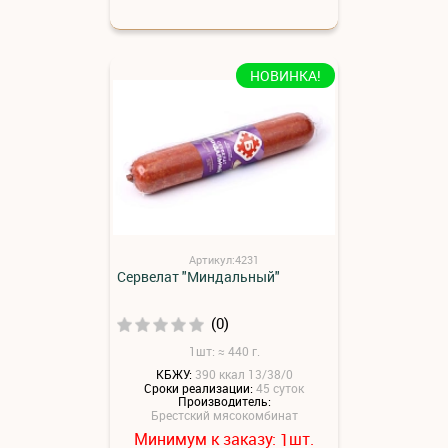
НОВИНКА!
Артикул:4231
Сервелат "Миндальный"
(0)
1шт: ≈ 440 г.
КБЖУ:
390 ккал 13/38/0
Сроки реализации:
45 суток
Производитель:
Брестский мясокомбинат
Минимум к заказу:
шт.
1