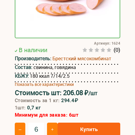
Артикул: 1624
В наличии
(0)
Производитель:
Брестский мясокомбинат
Состав:
свинина, говядина
КБЖУ:
180 ккал 7/14/2.5
Показать все характеристики
Стоимость шт:
206.08
₽
/шт
Стоимость за 1 кг:
294.4₽
1шт:
0,7 кг
Минимум для заказа:
6
шт
Купить
–
+