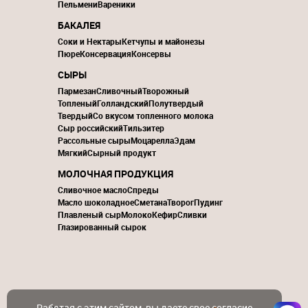
Пельмени
Вареники
БАКАЛЕЯ
Соки и Нектары
Кетчупы и майонезы
Пюре
Консервация
Консервы
СЫРЫ
Пармезан
Сливочный
Творожный
Топленый
Голландский
Полутвердый
Твердый
Со вкусом топленного молока
Сыр российский
Тильзитер
Рассольные сыры
Моцарелла
Эдам
Мягкий
Сырный продукт
МОЛОЧНАЯ ПРОДУКЦИЯ
Сливочное масло
Спреды
Масло шоколадное
Сметана
Творог
Пудинг
Плавленый сыр
Молоко
Кефир
Сливки
Глазированный сырок
Работая с этим сайтом, вы даете свое согласие