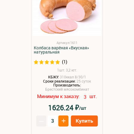
Артикул:1611
Колбаса варёная «Вкусная»
натуральная
(1)
1шт: 3,2 кгг.
КБЖУ:
310ккал 8/30/1
Сроки реализации:
25 суток
Производитель:
Брестский мясокомбинат
Минимум к заказу:
шт.
3
₽
1626.24
/шт
–
+
Купить