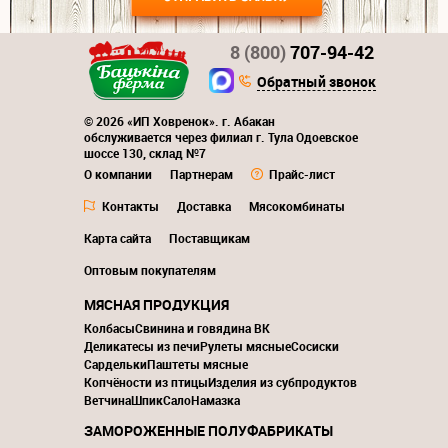
8 (800)
707-94-42
Обратный звонок
© 2026 «ИП Ховренок». г. Абакан
обслуживается через филиал г. Тула Одоевское
шоссе 130, склад №7
О компании
Партнерам
Прайс-лист
Контакты
Доставка
Мясокомбинаты
Карта сайта
Поставщикам
Оптовым покупателям
МЯСНАЯ ПРОДУКЦИЯ
Колбасы
Свинина и говядина ВК
Деликатесы из печи
Рулеты мясные
Сосиски
Сардельки
Паштеты мясные
Копчёности из птицы
Изделия из субпродуктов
Ветчина
Шпик
Сало
Намазка
ЗАМОРОЖЕННЫЕ ПОЛУФАБРИКАТЫ