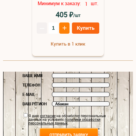
Минимум к заказу:
шт.
1
₽
405
/шт
–
+
Купить
Купить в 1 клик
ВАШЕ ИМЯ
ТЕЛЕФОН
E-MAIL
ВАШ РЕГИОН
Я даю
согласие
на обработку персональных
данных на условиях
политики обработки
персональных данных
.