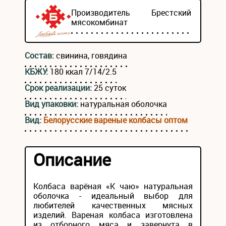
Производитель
Брестский
мясокомбинат
Состав:
свинина, говядина
КБЖУ:
180 ккал 7/14/2.5
Срок реализации:
25 суток
Вид упаковки:
натуральная оболочка
Вид:
Белорусские вареные колбасы оптом
Описание
Колбаса варёная «К чаю» натуральная
оболочка - идеальный выбор для
любителей качественных мясных
изделий. Вареная колбаса изготовлена
из отборного мяса и завернута в