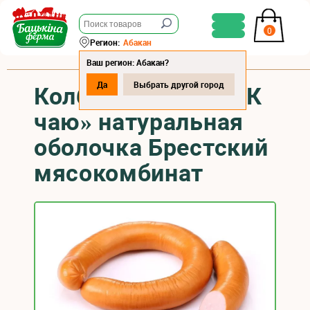
0
Регион:
Абакан
Ваш регион: Абакан?
Да
Выбрать другой город
Колбаса варёная «К
чаю» натуральная
оболочка Брестский
мясокомбинат