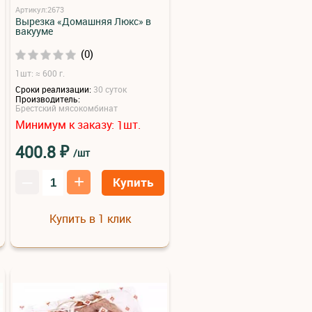
Артикул:2673
Вырезка «Домашняя Люкс» в
вакууме
(0)
1шт: ≈ 600 г.
Сроки реализации:
30 суток
Производитель:
Брестский мясокомбинат
Минимум к заказу:
шт.
1
₽
400.8
/шт
–
+
Купить
Купить в 1 клик