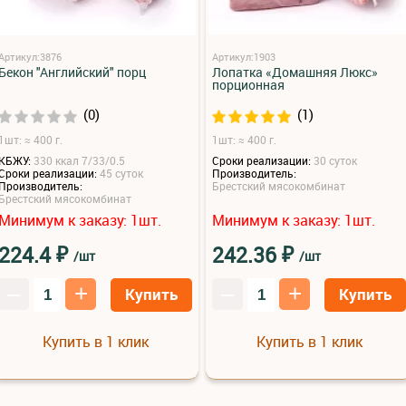
Артикул:3876
Артикул:1903
Бекон "Английский" порц
Лопатка «Домашняя Люкс»
порционная
(0)
(1)
1шт: ≈ 400 г.
1шт: ≈ 400 г.
КБЖУ:
330 ккал 7/33/0.5
Сроки реализации:
30 суток
Сроки реализации:
45 суток
Производитель:
Производитель:
Брестский мясокомбинат
Брестский мясокомбинат
Минимум к заказу:
шт.
Минимум к заказу:
шт.
1
1
₽
₽
224.4
242.36
/шт
/шт
–
+
–
+
Купить
Купить
Купить в 1 клик
Купить в 1 клик