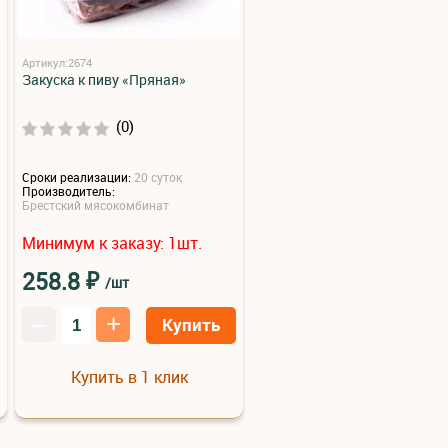
Артикул:2674
Закуска к пиву «Пряная»
(0)
Сроки реализации:
20 суток
Производитель:
Брестский мясокомбинат
Минимум к заказу:
шт.
1
₽
258.8
/шт
–
+
Купить
Купить в 1 клик