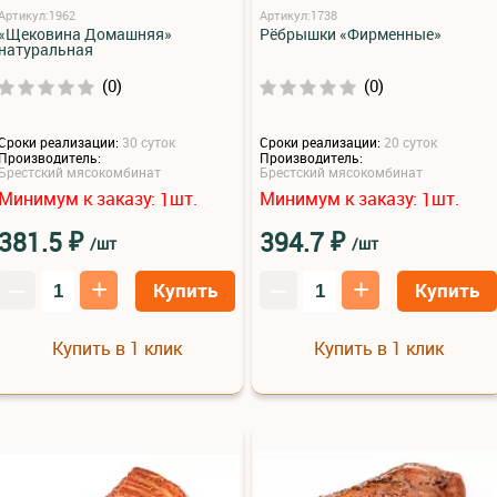
Артикул:1962
Артикул:1738
«Щековина Домашняя»
Рёбрышки «Фирменные»
натуральная
(0)
(0)
Сроки реализации:
30 суток
Сроки реализации:
20 суток
Производитель:
Производитель:
Брестский мясокомбинат
Брестский мясокомбинат
Минимум к заказу:
шт.
Минимум к заказу:
шт.
1
1
₽
₽
381.5
394.7
/шт
/шт
–
+
–
+
Купить
Купить
Купить в 1 клик
Купить в 1 клик