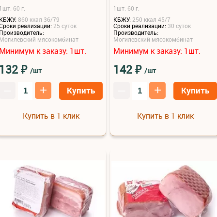
1шт: 60 г.
1шт: 60 г.
КБЖУ:
860 ккал 36/79
КБЖУ:
250 ккал 45/7
Сроки реализации:
25 суток
Сроки реализации:
30 суток
Производитель:
Производитель:
Могилевский мясокомбинат
Могилевский мясокомбинат
Минимум к заказу:
шт.
Минимум к заказу:
шт.
1
1
₽
₽
132
142
/шт
/шт
–
+
–
+
Купить
Купить
Купить в 1 клик
Купить в 1 клик