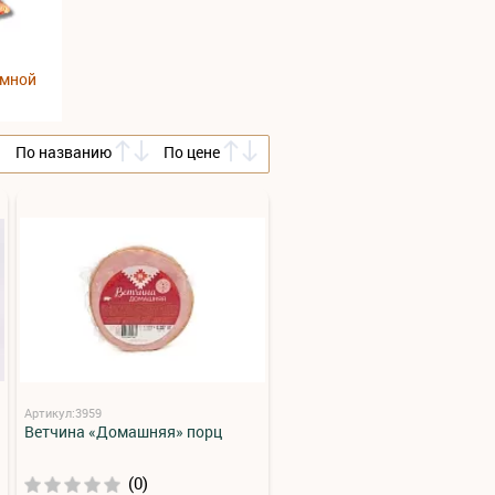
умной
По названию
По цене
Артикул:3959
Ветчина «Домашняя» порц
(0)