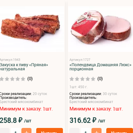
Артикул:1943
Артикул:1727
Закуска к пиву «Пряная»
«Полендвица Домашняя Люкс»
натуральная
порционная
(0)
(0)
1шт: 450 г.
Сроки реализации:
20 суток
Сроки реализации:
30 суток
Производитель:
Производитель:
Брестский мясокомбинат
Брестский мясокомбинат
Минимум к заказу:
шт.
Минимум к заказу:
шт.
1
1
₽
₽
258.8
316.62
/шт
/шт
–
+
–
+