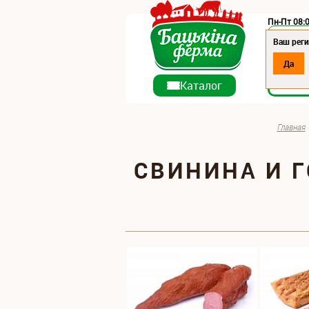
Пн-Пт 08:0
Регион:
Ваш реги
Да
О ко
Каталог
Главная
СВИНИНА И 