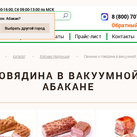
0-16:00, Сб 09:00-13:00 по МСК
8 (800) 7
Абакан
он: Абакан?
Обратный
Выбрать другой город
мпании
Мясокомбинаты
Прайс-лист
Контакты
•
Каталог
•
Мясная продукция
•
Свинина и говядина в вакуумной
ГОВЯДИНА В ВАКУУМНОЙ
АБАКАНЕ