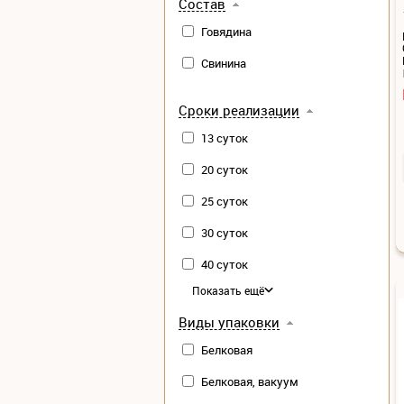
Состав
Говядина
Свинина
Сроки реализации
13 суток
20 суток
25 суток
30 суток
40 суток
Показать ещё
Виды упаковки
Белковая
Белковая, вакуум