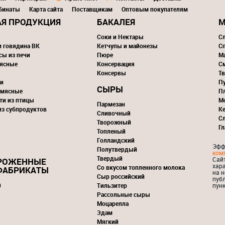
бинаты
Карта сайта
Поставщикам
Оптовым покупателям
Я ПРОДУКЦИЯ
БАКАЛЕЯ
М
Соки и Нектары
С
и говядина ВК
Кетчупы и майонезы
С
сы из печи
Пюре
М
ясные
Консервация
С
Консервы
Тв
и
П
СЫРЫ
 мясные
П
ти из птицы
М
Пармезан
из субпродуктов
К
Сливочный
С
Творожный
Г
Топленый
Голландский
Эфф
Полутвердый
ком
Твердый
Сай
РОЖЕННЫЕ
хар
Со вкусом топленного молока
ФАБРИКАТЫ
на н
Сыр российский
пуб
и
Тильзитер
пунк
Рассольные сыры
Моцарелла
Эдам
Мягкий