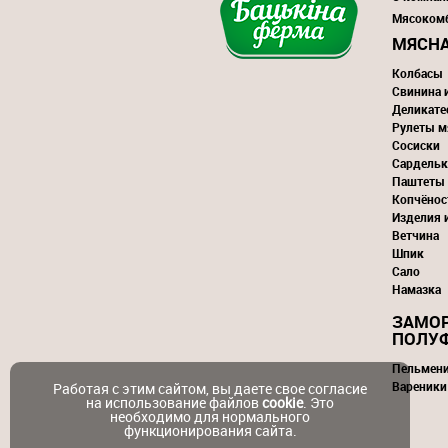
Мясоком
МЯСНА
Колбасы
Свинина 
Деликате
Рулеты м
Сосиски
Сардельк
Паштеты
Копчёнос
Изделия 
Ветчина
Шпик
Сало
Намазка
ЗАМО
ПОЛУ
Пельмен
Вареники
Работая с этим сайтом, вы даете свое согласие
на использование файлов
cookie
. Это
необходимо для нормального
функционирования сайта.