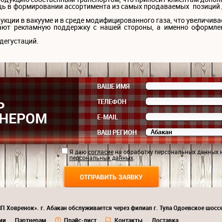
ь в формировании ассортимента из самых продаваемых позиций 
кции в вакууме и в среде модифицированного газа, что увеличива
ают рекламную поддержку с нашей стороны, а именно оформлен
дегустаций.
ВАШЕ ИМЯ
ТЕЛЕФОН
E-MAIL
ВАШ РЕГИОН
Я даю
согласие
на обработку персональных данных 
персональных данных
.
П Ховренок». г. Абакан обслуживается через филиал г. Тула Одоевское шоссе
ии
Партнерам
Прайс-лист
Контакты
Доставка