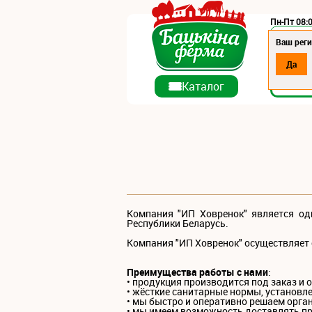
Пн-Пт 08:0
Регион:
Ваш реги
Да
О ко
Каталог
Компания "ИП Ховренок" является о
Республики Беларусь.
Компания "ИП Ховренок" осуществляет
Преимущества работы с нами
:
• продукция производится под заказ и 
• жёсткие санитарные нормы, установл
• мы быстро и оперативно решаем орга
• мы имеем возможность доставлять п