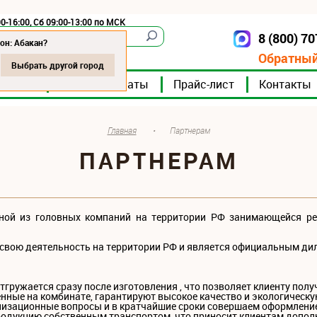
0-16:00, Сб 09:00-13:00 по МСК
8 (800) 7
Абакан
он: Абакан?
Обратный
Выбрать другой город
мпании
Мясокомбинаты
Прайс-лист
Контакты
Главная
•
Партнерам
ПАРТНЕРАМ
дной из головных компаний на территории РФ занимающейся ре
 свою деятельность на территории РФ и является официальным д
отгружается сразу после изготовления , что позволяет клиенту пол
енные на комбинате, гарантируют высокое качество и экологическ
низационные вопросы и в кратчайшие сроки совершаем оформлени
родукцию собственным транспортом, что приносит клиентам допо