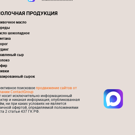
ОЛОЧНАЯ ПРОДУКЦИЯ
ливочное масло
преды
асло шоколадное
метана
орог
удинг
лавленый сыр
олоко
ефир
ливки
лазированный сырок
ективное поисковое
продвижение сайтов от
пании ContactGroup
т носит исключительно информационный
актер и никакая информация, опубликованная
ём, ни при каких условиях не является
личной офертой, определяемой положениями
та 2 статьи 437 ГК РФ.