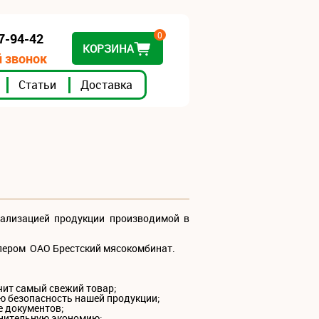
0
07-94-42
КОРЗИНА
 звонок
Статьи
Доставка
ализацией продукции производимой в
илером ОАО Брестский мясокомбинат.
учит самый свежий товар;
ую безопасность нашей продукции;
е документов;
лнительную экономию;