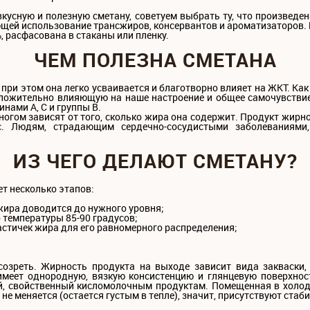
вкусную и полезную сметану, советуем выбрать ту, что произведен
щей использование трансжиров, консервантов и ароматизаторов. 
, расфасована в стаканы или пленку.
ЧЕМ ПОЛЕЗНА СМЕТАНА
при этом она легко усваивается и благотворно влияет на ЖКТ. Как
ложительно влияющую на наше настроение и общее самочувствие
инами A, С и группы В.
ногом зависят от того, сколько жира она содержит. Продукт жирно
с. Людям, страдающим сердечно-сосудистыми заболеваниями
ИЗ ЧЕГО ДЕЛАЮТ СМЕТАНУ?
т несколько этапов:
жира доводится до нужного уровня;
 температуры 85-90 градусов;
астичек жира для его равномерного распределения;
озреть. Жирность продукта на выходе зависит вида закваски, 
имеет однородную, вязкую консистенцию и глянцевую поверхно
, свойственный кисломолочным продуктам. Помещенная в холод
 не меняется (остается густым в тепле), значит, присутствуют стаб