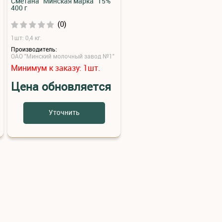
Сметана "Минская марка" 15%
400 г
(0)
1шт: 0,4 кг.
Производитель:
ОАО "Минский молочный завод №1"
Минимум к заказу:
шт.
1
Цена обновляется
Уточнить