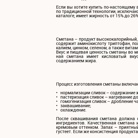
Если вы хотите купить по-настоящему 
по традиционной технологии, исключаю
каталоге, имеет жирность от 15% до 26%
Сметана – продукт высококалорийный, 
содержит аминокислоту триптофан, по
калием, цинком, селеном, а также витам
Вкус и пищевая ценность сметаны во м
ная сметана имеет кисловатый вку
содержанием жира.
Процесс изготовления сметаны включае
• нормализации сливок – содержание 
• пастеризация сливок – нагревание до
• гомогенизация сливок – дробление ч
• заквашивание;
• охлаждение.
После сквашивания сметана должна с
ингредиентов. Качественная сметана 
кремовым оттенком. Запах – приятный
густеет. Если же консистенция продукта