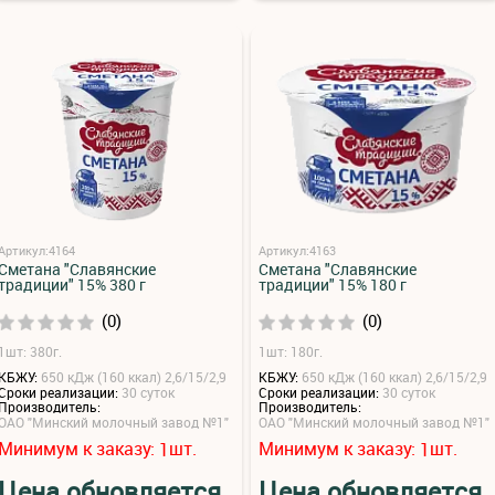
Артикул:4164
Артикул:4163
Сметана "Славянские
Сметана "Славянские
традиции" 15% 380 г
традиции" 15% 180 г
(0)
(0)
1шт: 380г.
1шт: 180г.
КБЖУ:
650 кДж (160 ккал) 2,6/15/2,9
КБЖУ:
650 кДж (160 ккал) 2,6/15/2,9
Сроки реализации:
30 суток
Сроки реализации:
30 суток
Производитель:
Производитель:
ОАО "Минский молочный завод №1"
ОАО "Минский молочный завод №1"
Минимум к заказу:
шт.
Минимум к заказу:
шт.
1
1
Цена обновляется
Цена обновляется