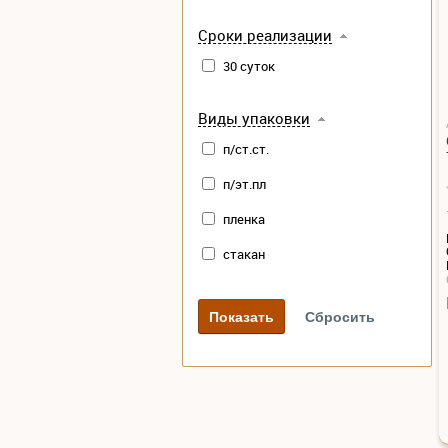
Сроки реализации
30 суток
Виды упаковки
п/ст.ст.
п/эт.пл
пленка
стакан