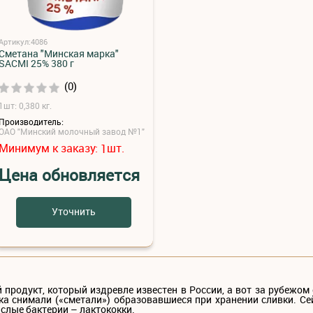
Артикул:4086
Сметана "Минская марка"
SACMI 25% 380 г
(0)
1шт: 0,380 кг.
Производитель:
ОАО "Минский молочный завод №1"
Минимум к заказу:
шт.
1
Цена обновляется
Уточнить
родукт, который издревле известен в России, а вот за рубежом 
ка снимали («сметали») образовавшиеся при хранении сливки. С
слые бактерии – лактококки.