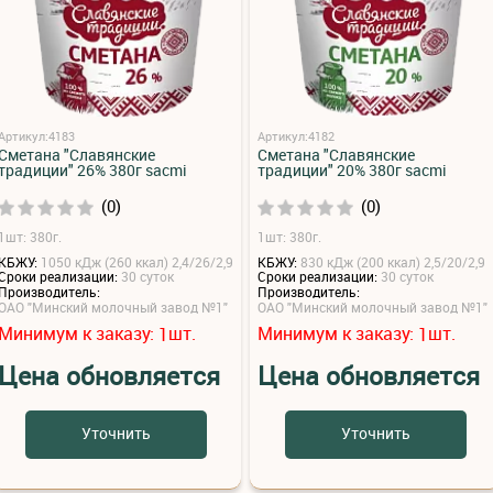
Артикул:4183
Артикул:4182
Сметана "Славянские
Сметана "Славянские
традиции" 26% 380г sacmi
традиции" 20% 380г sacmi
(0)
(0)
1шт: 380г.
1шт: 380г.
КБЖУ:
1050 кДж (260 ккал) 2,4/26/2,9
КБЖУ:
830 кДж (200 ккал) 2,5/20/2,9
Сроки реализации:
30 суток
Сроки реализации:
30 суток
Производитель:
Производитель:
ОАО "Минский молочный завод №1"
ОАО "Минский молочный завод №1"
Минимум к заказу:
шт.
Минимум к заказу:
шт.
1
1
Цена обновляется
Цена обновляется
Уточнить
Уточнить