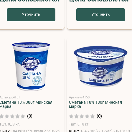
Уточнить
Уточнить
Артикул:4151
Артикул:4150
Сметана 18% 380г Минская
Сметана 18% 180г Минская
марка
марка
(0)
(0)
1шт: 0,38 кг.
1шт: 0,18 кг.
КБЖУ:
184 кДж (770 ккал) 2,6/18/2,9
КБЖУ:
184 кДж (770 ккал) 2,6/18/2,9