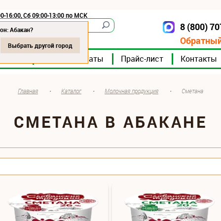
0-16:00, Сб 09:00-13:00 по МСК
8 (800) 7
Абакан
он: Абакан?
Обратный
Выбрать другой город
мпании
Мясокомбинаты
Прайс-лист
Контакты
Главная
•
Каталог
•
Молочная продукция
•
Сметана
СМЕТАНА В АБАКАНЕ