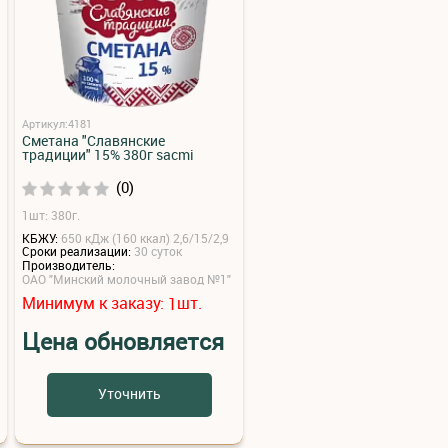
Артикул:4181
Сметана "Славянские
традиции" 15% 380г sacmi
(0)
1шт: 380г.
КБЖУ:
650 кДж (160 ккал) 2,6/15/2,9
Сроки реализации:
30 суток
Производитель:
ОАО "Минский молочный завод №1"
Минимум к заказу:
шт.
1
Цена обновляется
Уточнить