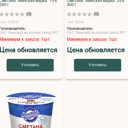
Сметана "Минская марка" 15%
Сметана "Минская марка" 25%
380 г
400 г
(0)
(0)
1шт: 0,38 кг.
1шт: 0,4 кг.
Производитель:
Производитель:
ОАО "Минский молочный завод №1"
ОАО "Минский молочный завод №1"
Минимум к заказу:
шт.
Минимум к заказу:
шт.
1
1
Цена обновляется
Цена обновляется
Уточнить
Уточнить