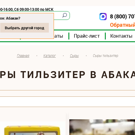
0-16:00, Сб 09:00-13:00 по МСК
8 (800) 7
Абакан
он: Абакан?
Обратный
Выбрать другой город
мпании
Мясокомбинаты
Прайс-лист
Контакты
Главная
•
Каталог
•
Сыры
•
Сыры тильзитер
РЫ ТИЛЬЗИТЕР В АБАК