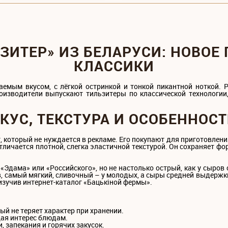
ЗИТЕР» ИЗ БЕЛАРУСИ: НОВОЕ
КЛАССИКИ
ваемым вкусом, с лёгкой остринкой и тонкой пикантной ноткой. 
роизводители выпускают тильзитеры по классической технологи
КУС, ТЕКСТУРА И ОСОБЕННОС
, который не нуждается в рекламе. Его покупают для приготовлени
тличается плотной, слегка эластичной текстурой. Он сохраняет фо
у «Эдама» или «Российского», но не настолько острый, как у сыров
, самый мягкий, сливочный – у молодых, а сыры средней выдерж
изучив интернет-каталог «Бацькiной фермы».
:
й не теряет характер при хранении.
ая интерес блюдам.
, запекания и горячих закусок.