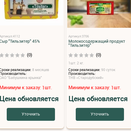
Артикул:4112
Артикул:3706
Сыр "Тильзитер" 45%
Молокосодержащий продукт
"Тильзитер"
(0)
(0)
1шт: 2 кг.
Сроки реализации:
8 месяцев
Сроки реализации:
90 суток
Производитель:
Производитель:
ОАО "Бабушкина крынка"
ТНВ «Стародубский»
Минимум к заказу:
шт.
Минимум к заказу:
шт.
1
1
Цена обновляется
Цена обновляется
Уточнить
Уточнить