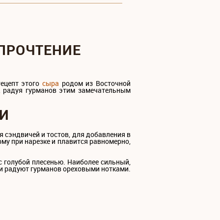
 ПРОЧТЕНИЕ
Рецепт этого
сыра
родом из Восточной
и, радуя гурманов этим замечательным
ТИ
я сэндвичей и тостов, для добавления в
рму при нарезке и плавится равномерно,
 с голубой плесенью. Наиболее сильный,
ки радуют гурманов ореховыми нотками.