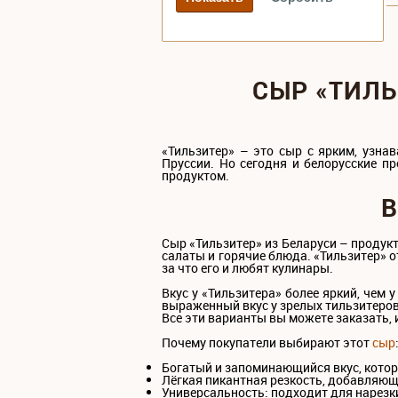
СЫР «ТИЛЬ
«Тильзитер» – это сыр с ярким, узна
Пруссии. Но сегодня и белорусские п
продуктом.
В
Сыр «Тильзитер» из Беларуси – продукт
салаты и горячие блюда. «Тильзитер» о
за что его и любят кулинары.
Вкус у «Тильзитера» более яркий, чем 
выраженный вкус у зрелых тильзитеров
Все эти варианты вы можете заказать, 
Почему покупатели выбирают этот
сыр
Богатый и запоминающийся вкус, которы
Лёгкая пикантная резкость, добавляющ
Универсальность: подходит для нарезки