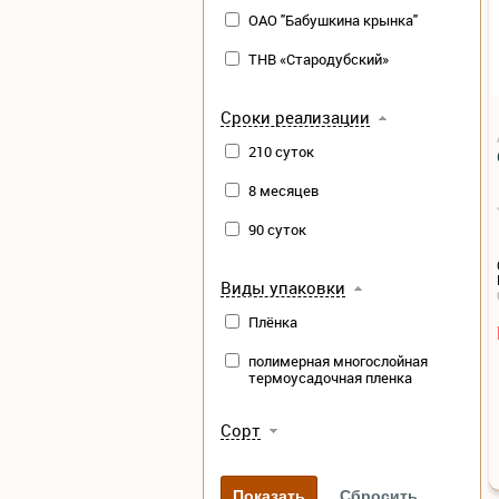
ОАО "Бабушкина крынка"
ТНВ «Стародубский»
Сроки реализации
210 суток
8 месяцев
90 суток
Виды упаковки
Плёнка
полимерная многослойная
термоусадочная пленка
Сорт