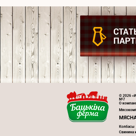
© 2026 «И
№7
О компан
Мясоком
МЯСНА
Колбасы
Свинина 