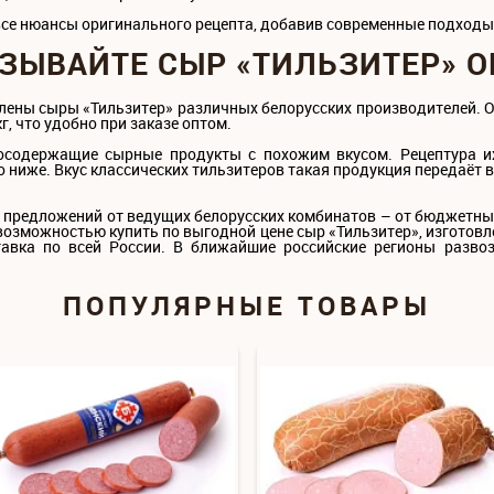
все нюансы оригинального рецепта, добавив современные подходы 
ЗЫВАЙТЕ СЫР «ТИЛЬЗИТЕР» 
лены сыры «Тильзитер» различных белорусских производителей. 
г, что удобно при заказе оптом.
осодержащие сырные продукты с похожим вкусом. Рецептура и
 ниже. Вкус классических тильзитеров такая продукция передаёт ве
р предложений от ведущих белорусских комбинатов – от бюджетн
возможностью купить по выгодной цене сыр «Тильзитер», изготов
тавка по всей России. В ближайшие российские регионы разв
ПОПУЛЯРНЫЕ ТОВАРЫ