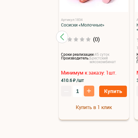
Артикул:1834
Сосиски «Молочные»
(0)
1
Сроки реализации:
45 суток
Производитель:
Брестский
мясокомбинат
Минимум к заказу:
1
шт.
410.6
₽
/шт
–
+
Купить
Купить в 1 клик