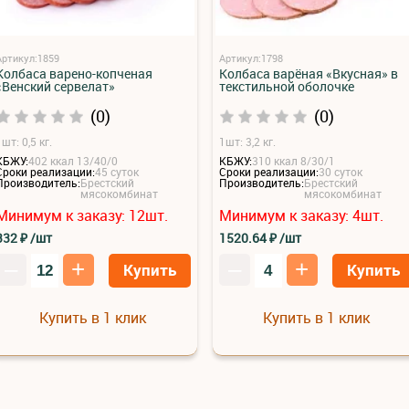
Артикул:1859
Артикул:1798
Колбаса варено-копченая
Колбаса варёная «Вкусная» в
«Венский сервелат»
текстильной оболочке
(0)
(0)
шт: 0,5 кг.
1шт: 3,2 кг.
КБЖУ:
402 ккал 13/40/0
КБЖУ:
310 ккал 8/30/1
Сроки реализации:
45 суток
Сроки реализации:
30 суток
Производитель:
Брестский
Производитель:
Брестский
мясокомбинат
мясокомбинат
Минимум к заказу:
12
шт.
Минимум к заказу:
4
шт.
332
₽
/шт
1520.64
₽
/шт
–
+
–
+
Купить
Купить
Купить в 1 клик
Купить в 1 клик