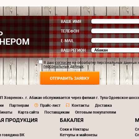
ВАШЕ ИМЯ
ТЕЛЕФОН
E-MAIL
ВАШ РЕГИОН
Я даю
согласие
на обработку персональных данных 
персональных данных
.
П Ховренок». г. Абакан обслуживается через филиал г. Тула Одоевское шоссе
ии
Партнерам
Прайс-лист
Контакты
Доставка
бинаты
Карта сайта
Поставщикам
Оптовым покупателям
Я ПРОДУКЦИЯ
БАКАЛЕЯ
М
Соки и Нектары
С
и говядина ВК
Кетчупы и майонезы
С