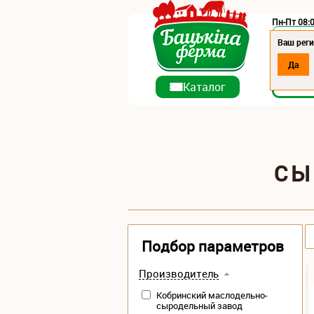
Пн-Пт 08:0
Регион:
Ваш реги
Да
О ко
Каталог
СЫ
Подбор параметров
Производитель
Кобринский маслодельно-
сыродельный завод