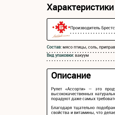
Характеристики
Производитель
Брест
Состав:
мясо птицы, соль, припра
Вид упаковки:
вакуум
Описание
Рулет «Ассорти» — это прод
высококачественных натуральн
порадуют даже самых требоват
Благодаря тщательно подобран
свойства и витамины, что дела