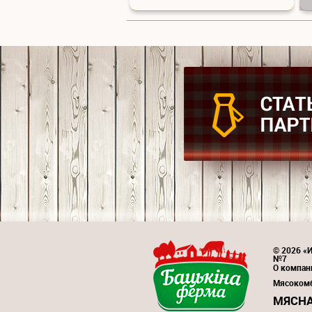
© 2026 «И
№7
О компан
Мясоком
МЯСНА