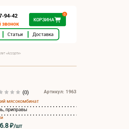
0
07-94-42
КОРЗИНА
 звонок
Статьи
Доставка
лет «Ассорти»
(0)
Артикул: 1963
кий мясокомбинат
ль, приправы
ки
6.8
₽
/шт