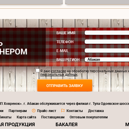
ВАШЕ ИМЯ
ТЕЛЕФОН
E-MAIL
ВАШ РЕГИОН
Я даю
согласие
на обработку персональных данных 
персональных данных
.
П Ховренок». г. Абакан обслуживается через филиал г. Тула Одоевское шоссе
ии
Партнерам
Прайс-лист
Контакты
Доставка
бинаты
Карта сайта
Поставщикам
Оптовым покупателям
Я ПРОДУКЦИЯ
БАКАЛЕЯ
М