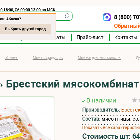
0-16:00, Сб 09:00-13:00 по МСК
8 (800) 7
Абакан
он: Абакан?
Обратный
Выбрать другой город
мпании
Мясокомбинаты
Прайс-лист
Контакты
Каталог
•
Мясная продукция
•
Мясные рулеты и паштеты
•
Ру
» Брестский мясокомбинат
В наличии
Производитель:
Брестс
Состав:
мясо птицы, со
Показать все характеристи
Стоимость шт:
64