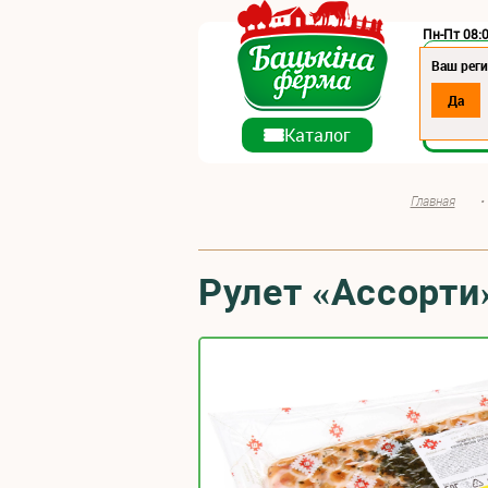
Пн-Пт 08:0
Регион:
Ваш реги
Да
О ко
Каталог
Главная
•
Рулет «Ассорти