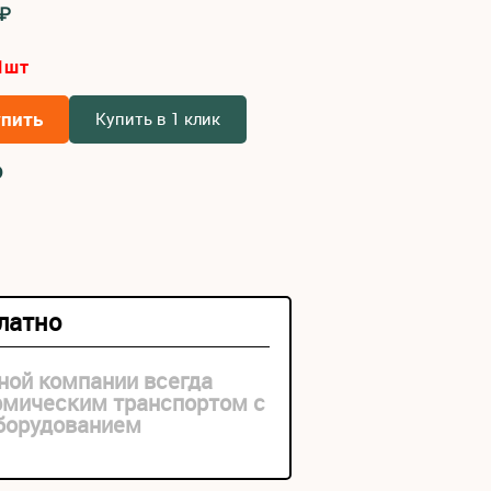
2₽
1
шт
упить
Купить в 1 клик
₽
платно
ной компании всегда
рмическим транспортом с
оборудованием