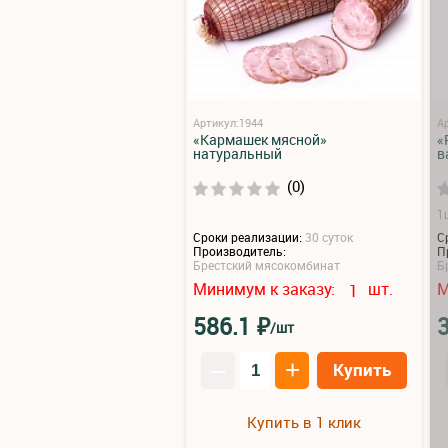
Артикул:1944
А
«Кармашек мясной»
«
натуральный
в
(0)
1ш
Сроки реализации:
30 суток
С
Производитель:
П
Брестский мясокомбинат
Б
Минимум к заказу:
шт.
М
1
₽
586.1
/шт
–
+
Купить
Купить в 1 клик