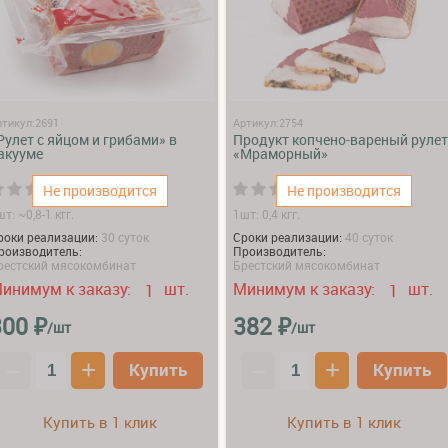
ртикул:2691
Артикул:2754
Рулет с яйцом и грибами» в
Продукт копчено-вареный рулет
акууме
«Мраморный»
(0)
(0)
Не производится
Не производится
т: ~0,8-1 кгг.
1шт: 0,4 кгг.
роки реализации:
30 суток
Сроки реализации:
40 суток
роизводитель:
Производитель:
рестский мясокомбинат
Брестский мясокомбинат
инимум к заказу:
шт.
Минимум к заказу:
шт.
1
1
₽
₽
300
382
/шт
/шт
–
+
–
+
Купить
Купить
Купить в 1 клик
Купить в 1 клик