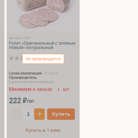
Артикул:1592
Рулет «Оригинальный с зеленью
Новый» натуральный
(0)
Не производится
Сроки реализации:
30 суток
Производитель:
Брестский мясокомбинат
Минимум к заказу:
шт.
1
₽
222
/шт
–
+
Купить
Купить в 1 клик