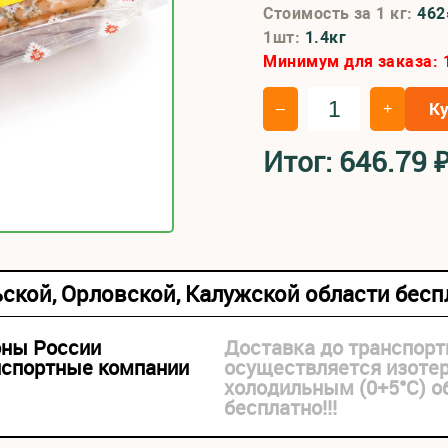
Стоимость за 1 кг:
46
1шт:
1.4кг
Минимум для заказа:
К
–
+
Итог:
646.79
ьской, Орловской, Калужской области бес
оны России
Доставка до транспорт
нспортные компании
осуществляется изоте
холодильным (0+5°С) 
бесплатно!!!