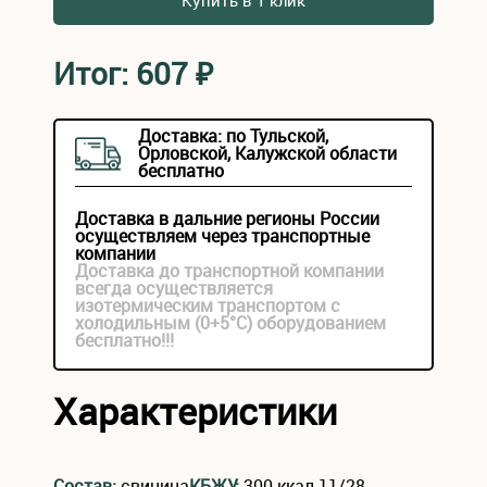
Купить в 1 клик
Итог:
607
₽
Доставка: по Тульской,
Орловской, Калужской области
бесплатно
Доставка в дальние регионы России
осуществляем через транспортные
компании
Доставка до транспортной компании
всегда осуществляется
изотермическим транспортом с
холодильным (0+5°С) оборудованием
бесплатно!!!
Характеристики
Состав:
свинина
КБЖУ:
300 ккал 11/28