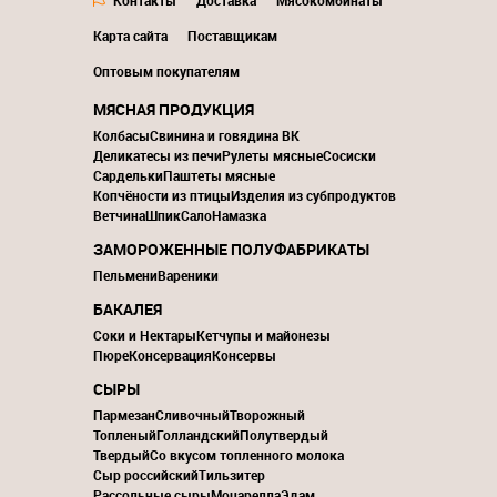
Контакты
Доставка
Мясокомбинаты
Карта сайта
Поставщикам
Оптовым покупателям
МЯСНАЯ ПРОДУКЦИЯ
Колбасы
Свинина и говядина ВК
Деликатесы из печи
Рулеты мясные
Сосиски
Сардельки
Паштеты мясные
Копчёности из птицы
Изделия из субпродуктов
Ветчина
Шпик
Сало
Намазка
ЗАМОРОЖЕННЫЕ ПОЛУФАБРИКАТЫ
Пельмени
Вареники
БАКАЛЕЯ
Соки и Нектары
Кетчупы и майонезы
Пюре
Консервация
Консервы
СЫРЫ
Пармезан
Сливочный
Творожный
Топленый
Голландский
Полутвердый
Твердый
Со вкусом топленного молока
Сыр российский
Тильзитер
Рассольные сыры
Моцарелла
Эдам