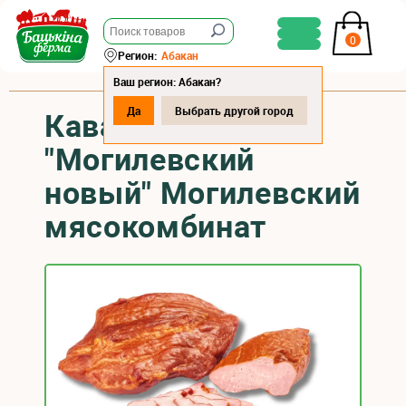
0
Регион:
Абакан
Ваш регион: Абакан?
Да
Выбрать другой город
Кавалочек
"Могилевский
новый" Могилевский
мясокомбинат