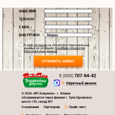
ВАШЕ ИМЯ
ТЕЛЕФОН
E-MAIL
ВАШ РЕГИОН
Я даю
согласие
на обработку персональных
данных на условиях
политики обработки
персональных данных
.
8 (800)
707-94-42
Обратный звонок
© 2026 «ИП Ховренок». г. Абакан
обслуживается через филиал г. Тула Одоевское
шоссе 130, склад №7
О компании
Партнерам
Прайс-лист