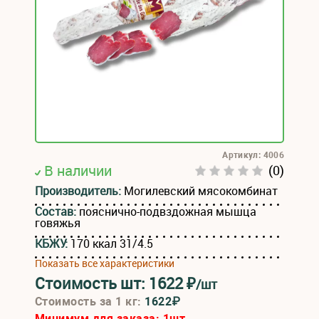
Артикул: 4006
В наличии
(0)
Производитель:
Могилевский мясокомбинат
Состав:
пояснично-подвздожная мышца
говяжья
КБЖУ:
170 ккал 31/4.5
Показать все характеристики
Стоимость шт:
1622
₽
/шт
Стоимость за 1 кг:
1622₽
Минимум для заказа:
1
шт