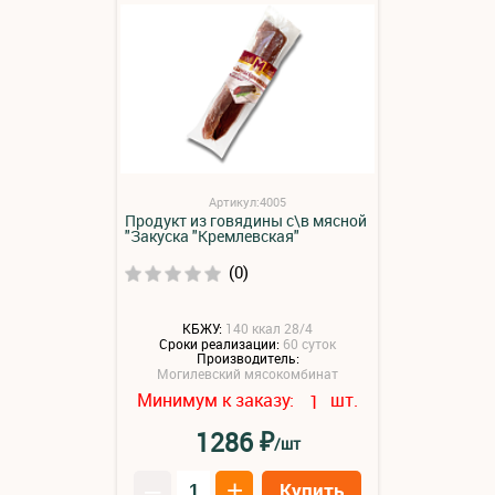
Артикул:4005
Продукт из говядины с\в мясной
"Закуска "Кремлевская"
(0)
КБЖУ:
140 ккал 28/4
Сроки реализации:
60 суток
Производитель:
Могилевский мясокомбинат
Минимум к заказу:
шт.
1
₽
1286
/шт
–
+
Купить