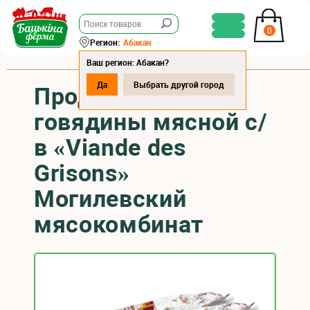
0
Регион:
Абакан
Ваш регион: Абакан?
Да
Выбрать другой город
Продукт из мяса
говядины мясной с/
в «Viande des
Grisons»
Могилевский
мясокомбинат