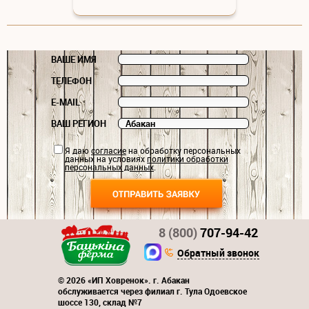
ВАШЕ ИМЯ
ТЕЛЕФОН
E-MAIL
ВАШ РЕГИОН
Я даю
согласие
на обработку персональных
данных на условиях
политики обработки
персональных данных
.
8 (800)
707-94-42
Обратный звонок
© 2026 «ИП Ховренок». г. Абакан
обслуживается через филиал г. Тула Одоевское
шоссе 130, склад №7