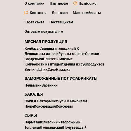
О компании
Партнерам
Прайс-лист
Контакты
Доставка
Мясокомбинаты
Карта сайта
Поставщикам
Оптовым покупателям
МЯСНАЯ ПРОДУКЦИЯ
Колбасы
Свинина и говядина ВК
Деликатесы из печи
Рулеты мясные
Сосиски
Сардельки
Паштеты мясные
Копчёности из птицы
Изделия из субпродуктов
Ветчина
Шпик
Сало
Намазка
ЗАМОРОЖЕННЫЕ ПОЛУФАБРИКАТЫ
Пельмени
Вареники
БАКАЛЕЯ
Соки и Нектары
Кетчупы и майонезы
Пюре
Консервация
Консервы
СЫРЫ
Пармезан
Сливочный
Творожный
Топленый
Голландский
Полутвердый