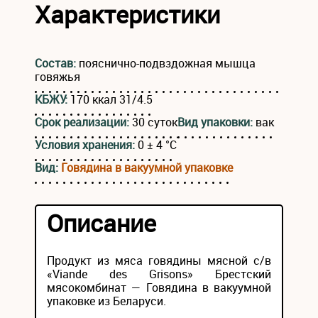
Характеристики
Состав:
пояснично-подвздожная мышца
говяжья
КБЖУ:
170 ккал 31/4.5
Срок реализации:
30 суток
Вид упаковки:
вак
Условия хранения:
0 ± 4 °С
Вид:
Говядина в вакуумной упаковке
Описание
Продукт из мяса говядины мясной с/в
«Viande des Grisons» Брестский
мясокомбинат — Говядина в вакуумной
упаковке из Беларуси.