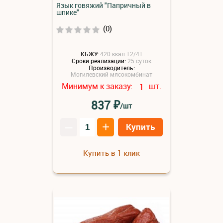
Язык говяжий "Папричный в
шпике"
(0)
КБЖУ:
420 ккал 12/41
Сроки реализации:
25 суток
Производитель:
Могилевский мясокомбинат
Минимум к заказу:
шт.
1
₽
837
/шт
–
+
Купить
Купить в 1 клик