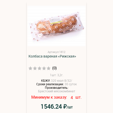
Артикул:1812
Колбаса вареная «Рижская»
(0)
1шт: 3,2г.
КБЖУ:
320 ккал 8/32/
Сроки реализации:
30 суток
Производитель:
Брестский мясокомбинат
Минимум к заказу:
шт.
4
₽
1546.24
/шт