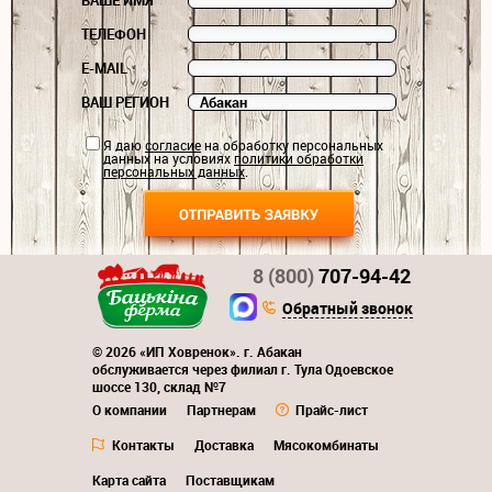
ВАШЕ ИМЯ
ТЕЛЕФОН
E-MAIL
ВАШ РЕГИОН
Я даю
согласие
на обработку персональных
данных на условиях
политики обработки
персональных данных
.
8 (800)
707-94-42
Обратный звонок
© 2026 «ИП Ховренок». г. Абакан
обслуживается через филиал г. Тула Одоевское
шоссе 130, склад №7
О компании
Партнерам
Прайс-лист
Контакты
Доставка
Мясокомбинаты
Карта сайта
Поставщикам