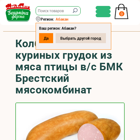
0
Регион:
Абакан
Ваш регион: Абакан?
Да
Выбрать другой город
Колбаса вар.Из
куриных грудок из
мяса птицы в/с БМК
Брестский
мясокомбинат