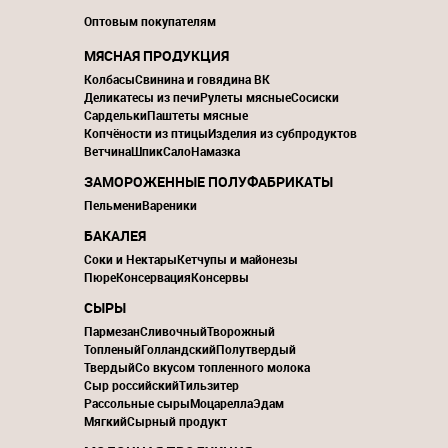
Оптовым покупателям
МЯСНАЯ ПРОДУКЦИЯ
Колбасы
Свинина и говядина ВК
Деликатесы из печи
Рулеты мясные
Сосиски
Сардельки
Паштеты мясные
Копчёности из птицы
Изделия из субпродуктов
Ветчина
Шпик
Сало
Намазка
ЗАМОРОЖЕННЫЕ ПОЛУФАБРИКАТЫ
Пельмени
Вареники
БАКАЛЕЯ
Соки и Нектары
Кетчупы и майонезы
Пюре
Консервация
Консервы
СЫРЫ
Пармезан
Сливочный
Творожный
Топленый
Голландский
Полутвердый
Твердый
Со вкусом топленного молока
Сыр российский
Тильзитер
Рассольные сыры
Моцарелла
Эдам
Мягкий
Сырный продукт