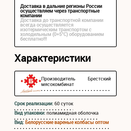
Доставка в дальние регионы России
осуществляем через транспортные
компании
Доставка до транспортной компании
всегда осуществляется
изотермическим транспортом с
холодильным (0+5°С) оборудованием
бесплатно!!!
Характеристики
Производитель
Брестский
мясокомбинат
Срок реализации:
60 суток
Вид упаковки:
полиамидная оболочка
Вид:
Белорусские вареные колбасы оптом