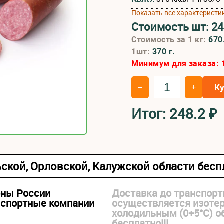
Показать все характеристи
Стоимость шт:
24
Стоимость за 1 кг:
670
1шт:
370 г.
Минимум для заказа:
К
–
+
Итог:
248.2
₽
ьской, Орловской, Калужской области бес
оны России
Доставка до транспорт
нспортные компании
осуществляется изоте
холодильным (0+5°С) 
бесплатно!!!