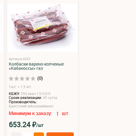
Артикул:4253
Колбаски варено-копченые
«Кабаноссы» газ
(0)
1шт: ≈ 1,5 кгг.
КБЖУ:
350 ккал 13/33/0
Сроки реализации:
45 суток
Производитель:
Брестский мясокомбинат
Минимум к заказу:
шт.
1
₽
653.24
/шт