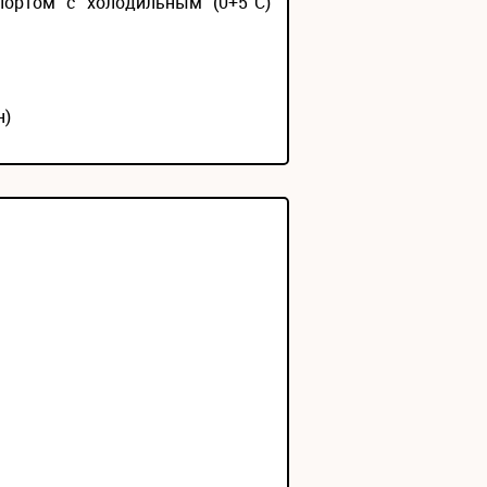
портом с холодильным (0+5°С)
н)