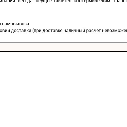
мпании всегда осуществляется изотермическим транс
ии самовывоза
овии доставки (при доставке наличный расчет невозможе