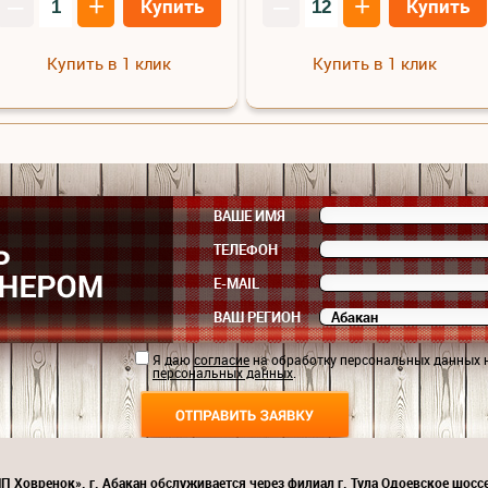
–
+
–
+
Купить
Купить
Купить в 1 клик
Купить в 1 клик
ВАШЕ ИМЯ
ТЕЛЕФОН
E-MAIL
ВАШ РЕГИОН
Я даю
согласие
на обработку персональных данных 
персональных данных
.
П Ховренок». г. Абакан обслуживается через филиал г. Тула Одоевское шоссе