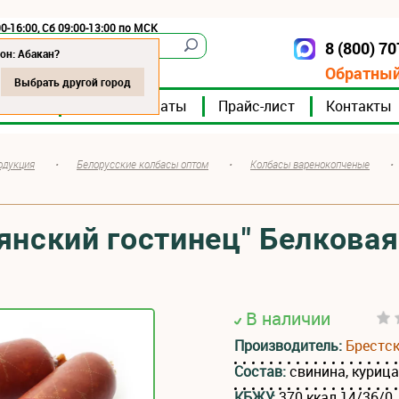
0-16:00, Сб 09:00-13:00 по МСК
8 (800) 7
Абакан
он: Абакан?
Обратный
Выбрать другой город
мпании
Мясокомбинаты
Прайс-лист
Контакты
одукция
•
Белорусские колбасы оптом
•
Колбасы варенокопченые
•
янский гостинец" Белковая
В наличии
Производитель:
Брестс
Состав:
свинина, куриц
КБЖУ:
370 ккал 14/36/0