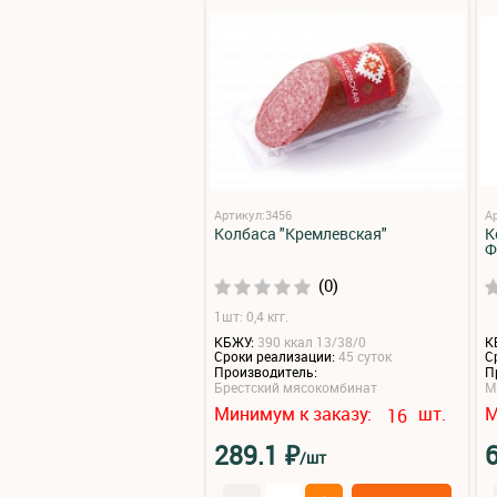
Артикул:3456
А
Колбаса "Кремлевская"
К
Ф
(0)
1шт: 0,4 кгг.
КБЖУ:
390 ккал 13/38/0
К
Сроки реализации:
45 суток
С
Производитель:
П
Брестский мясокомбинат
М
Минимум к заказу:
шт.
М
16
₽
289.1
/шт