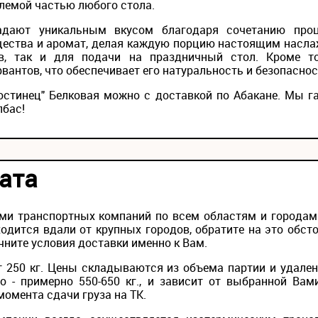
млемой частью любого стола.
адают уникальным вкусом благодаря сочетанию проц
щества и аромат, делая каждую порцию настоящим насла
в, так и для подачи на праздничный стол. Кроме т
вантов, что обеспечивает его натуральность и безопаснос
остинец" Белковая можно с доставкой по Абакане. Мы г
лбас!
ата
ми транспортных компаний по всем областям и городам Р
одится вдали от крупных городов, обратите на это обс
чните условия доставки именно к Вам.
 250 кг. Цены складываются из объема партии и удален
то - примерно 550-650 кг., и зависит от выбранной Вам
момента сдачи груза на ТК.