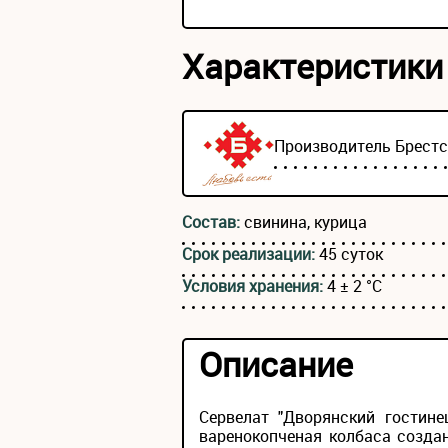
Характеристики
Производитель
Брест
Состав:
свинина, курица
Срок реализации:
45 суток
Условия хранения:
4 ± 2 °С
Описание
Сервелат "Дворянский гостин
варенокопченая колбаса созда