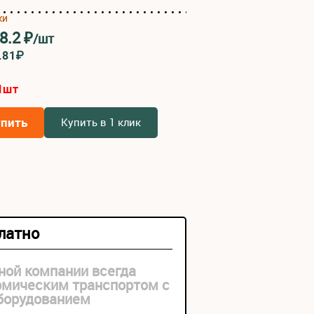
ки
8.2
₽
/шт
.81₽
1
шт
упить
Купить в 1 клик
платно
ной компании всегда
рмическим транспортом с
оборудованием