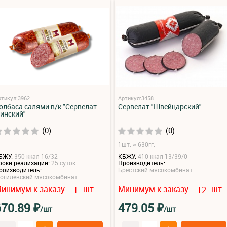
ртикул:3962
Артикул:3458
олбаса салями в/к "Сервелат
Сервелат "Швейцарский"
инский"
(0)
(0)
1шт: ≈ 630гг.
БЖУ:
350 ккал 16/32
КБЖУ:
410 ккал 13/39/0
роки реализации:
25 суток
Производитель:
роизводитель:
Брестский мясокомбинат
огилевский мясокомбинат
инимум к заказу:
шт.
Минимум к заказу:
шт.
1
12
₽
₽
670.89
479.05
/шт
/шт