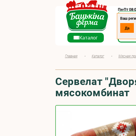
Пн-Пт 08:0
Регион:
Ваш реги
Да
О ко
Каталог
Главная
•
Каталог
•
Мясная пр
Сервелат "Двор
мясокомбинат