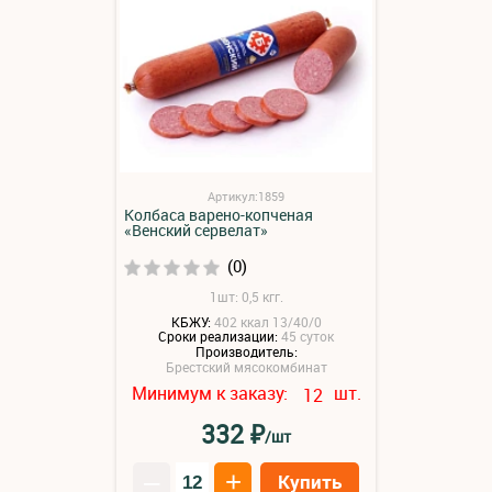
Артикул:1859
Колбаса варено-копченая
«Венский сервелат»
(0)
1шт: 0,5 кгг.
КБЖУ:
402 ккал 13/40/0
Сроки реализации:
45 суток
Производитель:
Брестский мясокомбинат
Минимум к заказу:
шт.
12
₽
332
/шт
–
+
Купить