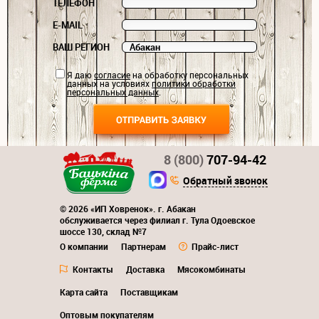
ТЕЛЕФОН
E-MAIL
ВАШ РЕГИОН
Я даю
согласие
на обработку персональных
данных на условиях
политики обработки
персональных данных
.
8 (800)
707-94-42
Обратный звонок
© 2026 «ИП Ховренок». г. Абакан
обслуживается через филиал г. Тула Одоевское
шоссе 130, склад №7
О компании
Партнерам
Прайс-лист
Контакты
Доставка
Мясокомбинаты
Карта сайта
Поставщикам
Оптовым покупателям