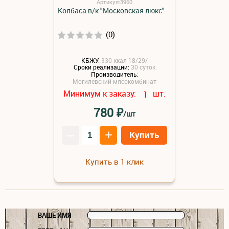
Артикул:3960
Колбаса в/к "Московская люкс"
(0)
КБЖУ:
330 ккал 18/29/
Сроки реализации:
30 суток
Производитель:
Могилевский мясокомбинат
Минимум к заказу:
шт.
1
₽
780
/шт
–
+
Купить
Купить в 1 клик
ВАШЕ ИМЯ