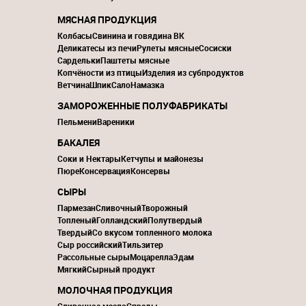
МЯСНАЯ ПРОДУКЦИЯ
Колбасы
Свинина и говядина ВК
Деликатесы из печи
Рулеты мясные
Сосиски
Сардельки
Паштеты мясные
Копчёности из птицы
Изделия из субпродуктов
Ветчина
Шпик
Сало
Намазка
ЗАМОРОЖЕННЫЕ ПОЛУФАБРИКАТЫ
Пельмени
Вареники
БАКАЛЕЯ
Соки и Нектары
Кетчупы и майонезы
Пюре
Консервация
Консервы
СЫРЫ
Пармезан
Сливочный
Творожный
Топленый
Голландский
Полутвердый
Твердый
Со вкусом топленного молока
Сыр российский
Тильзитер
Рассольные сыры
Моцарелла
Эдам
Мягкий
Сырный продукт
МОЛОЧНАЯ ПРОДУКЦИЯ