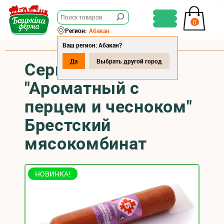
0
Регион:
Абакан
Ваш регион: Абакан?
Да
Выбрать другой город
Сервелат
"Ароматный с
перцем и чесноком"
Брестский
мясокомбинат
НОВИНКА!