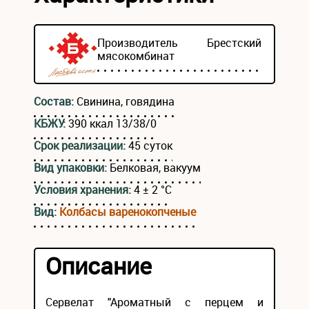
Производитель
Брестский
мясокомбинат
Состав:
Свинина, говядина
КБЖУ:
390 ккал 13/38/0
Срок реализации:
45 суток
Вид упаковки:
Белковая, вакуум
Условия хранения:
4 ± 2 °С
Вид:
Колбасы варенокопченые
Описание
Сервелат "Ароматный с перцем и