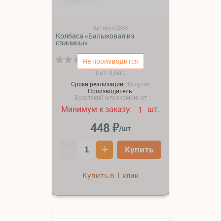
Артикул:2855
Колбаса «Балыковая из
свинины»
(0)
Не производится
1шт: 0,6кгг.
Сроки реализации:
45 суток
Производитель:
Брестский мясокомбинат
Минимум к заказу:
шт.
1
₽
448
/шт
–
+
Купить
Купить в 1 клик