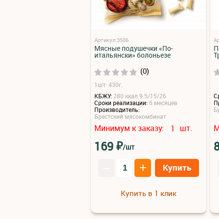
Артикул:3506
А
Мясные подушечки «По-
П
итальянски» болоньезе
Т
(0)
1шт: 430г.
КБЖУ:
280 ккал 9.5/15/26
С
Сроки реализации:
6 месяцев
П
Производитель:
Б
Брестский мясокомбинат
Минимум к заказу:
шт.
М
1
₽
169
/шт
–
+
Купить
Купить в 1 клик