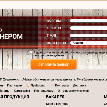
ВАШЕ ИМЯ
ТЕЛЕФОН
E-MAIL
ВАШ РЕГИОН
Я даю
согласие
на обработку персональных данных 
персональных данных
.
П Ховренок». г. Абакан обслуживается через филиал г. Тула Одоевское шоссе
ии
Партнерам
Прайс-лист
Контакты
Доставка
бинаты
Карта сайта
Поставщикам
Оптовым покупателям
Я ПРОДУКЦИЯ
БАКАЛЕЯ
М
Соки и Нектары
С