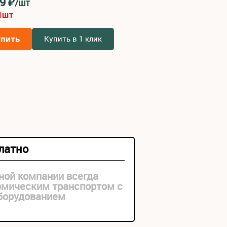
49
₽
/шт
1
шт
упить
Купить в 1 клик
платно
ной компании всегда
рмическим транспортом с
оборудованием