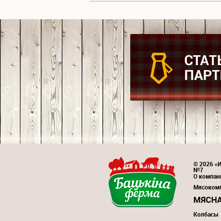
© 2026 «И
№7
О компан
Мясоком
МЯСНА
Колбасы