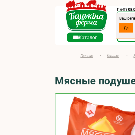
Пн-Пт 08:0
Регион:
Ваш реги
Да
О ко
Каталог
Главная
•
Каталог
•
Мясные подуше