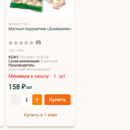
Артикул:1527
Мясные подушечки «Домашние»
(0)
1шт: 430г.
КБЖУ:
290 ккал, 16/8/28
Сроки реализации:
6 месяцев
Производитель:
Брестский мясокомбинат
Минимум к заказу:
шт.
1
₽
158
/шт
–
+
Купить
Купить в 1 клик