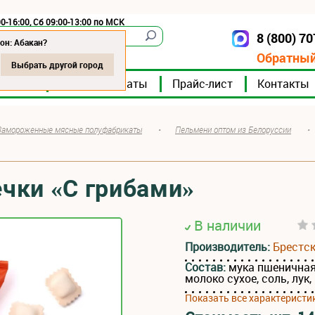
0-16:00, Сб 09:00-13:00 по МСК
8 (800) 7
Абакан
он: Абакан?
Обратный
Выбрать другой город
мпании
Мясокомбинаты
Прайс-лист
Контакты
Замороженные мясные полуфабрикаты
•
Пельмени оптом из Белоруссии
•
чки «С грибами»
В наличии
Производитель:
Брестс
Состав:
мука пшеничная,
молоко сухое, соль, лук
Показать все характеристи