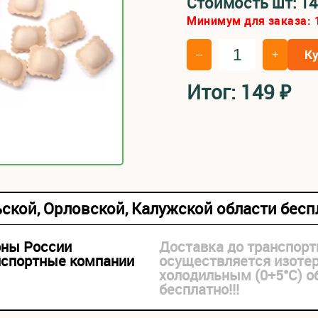
Стоимость шт:
1
Минимум для заказа:
К
–
+
Итог:
149
₽
ьской, Орловской, Калужской области бес
оны России
Доставка до транспорт
нспортные компании
осуществляется изоте
холодильным (0+5°С) 
бесплатно!!!