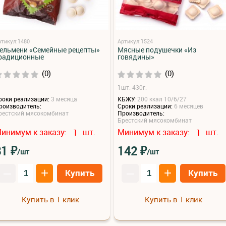
ртикул:1480
Артикул:1524
ельмени «Семейные рецепты»
Мясные подушечки «Из
радиционные
говядины»
(0)
(0)
1шт: 430г.
роки реализации:
3 месяца
КБЖУ:
200 ккал 10/6/27
роизводитель:
Сроки реализации:
6 месяцев
рестский мясокомбинат
Производитель:
Брестский мясокомбинат
инимум к заказу:
шт.
Минимум к заказу:
шт.
1
1
₽
₽
81
142
/шт
/шт
–
+
–
+
Купить
Купить
Купить в 1 клик
Купить в 1 клик