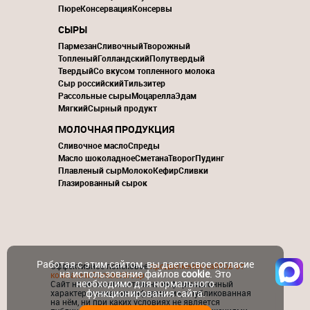
Пюре
Консервация
Консервы
СЫРЫ
Пармезан
Сливочный
Творожный
Топленый
Голландский
Полутвердый
Твердый
Со вкусом топленного молока
Сыр российский
Тильзитер
Рассольные сыры
Моцарелла
Эдам
Мягкий
Сырный продукт
МОЛОЧНАЯ ПРОДУКЦИЯ
Сливочное масло
Спреды
Масло шоколадное
Сметана
Творог
Пудинг
Плавленый сыр
Молоко
Кефир
Сливки
Глазированный сырок
Работая с этим сайтом, вы даете свое согласие
Эффективное поисковое
продвижение сайтов от
на использование файлов
cookie
. Это
компании ContactGroup
необходимо для нормального
Сайт носит исключительно информационный
функционирования сайта.
характер и никакая информация, опубликованная
на нём, ни при каких условиях не является