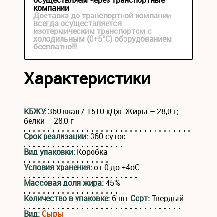
осуществляем через транспортные
компании
Доставка до транспортной компании
всегда осуществляется
изотермическим транспортом с
холодильным (0+5°С) оборудованием
бесплатно!!!
Характеристики
КБЖУ:
360 ккал / 1510 кДж. Жиры – 28,0 г;
белки – 28,0 г
Срок реализации:
360 суток
Вид упаковки:
Коробка
Условия хранения:
от 0 до +4оС
Массовая доля жира:
45%
Количество в упаковке:
6 шт.
Сорт:
Твердый
Вид:
Сыры