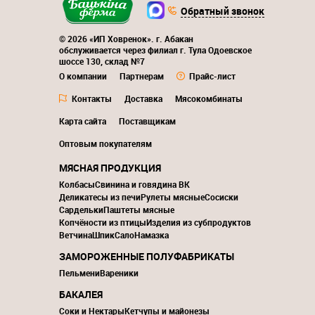
Обратный звонок
© 2026 «ИП Ховренок». г. Абакан
обслуживается через филиал г. Тула Одоевское
шоссе 130, склад №7
О компании
Партнерам
Прайс-лист
Контакты
Доставка
Мясокомбинаты
Карта сайта
Поставщикам
Оптовым покупателям
МЯСНАЯ ПРОДУКЦИЯ
Колбасы
Свинина и говядина ВК
Деликатесы из печи
Рулеты мясные
Сосиски
Сардельки
Паштеты мясные
Копчёности из птицы
Изделия из субпродуктов
Ветчина
Шпик
Сало
Намазка
ЗАМОРОЖЕННЫЕ ПОЛУФАБРИКАТЫ
Пельмени
Вареники
БАКАЛЕЯ
Соки и Нектары
Кетчупы и майонезы