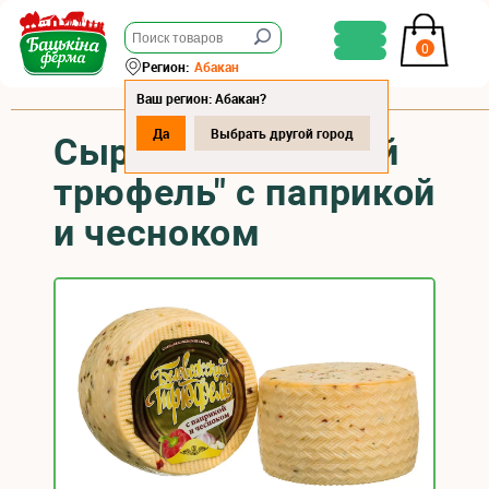
0
Регион:
Абакан
Ваш регион: Абакан?
Да
Выбрать другой город
Сыр "Беловежский
трюфель" с паприкой
и чесноком