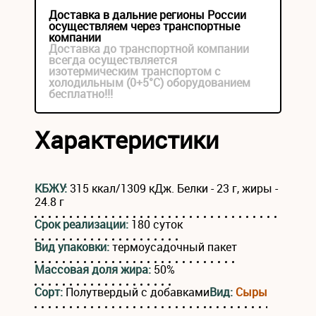
Доставка в дальние регионы России
осуществляем через транспортные
компании
Доставка до транспортной компании
всегда осуществляется
изотермическим транспортом с
холодильным (0+5°С) оборудованием
бесплатно!!!
Характеристики
КБЖУ:
315 ккал/1309 кДж. Белки - 23 г, жиры -
24.8 г
Срок реализации:
180 суток
Вид упаковки:
термоусадочный пакет
Массовая доля жира:
50%
Сорт:
Полутвердый с добавками
Вид:
Сыры