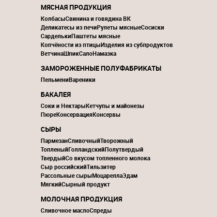
МЯСНАЯ ПРОДУКЦИЯ
Колбасы
Свинина и говядина ВК
Деликатесы из печи
Рулеты мясные
Сосиски
Сардельки
Паштеты мясные
Копчёности из птицы
Изделия из субпродуктов
Ветчина
Шпик
Сало
Намазка
ЗАМОРОЖЕННЫЕ ПОЛУФАБРИКАТЫ
Пельмени
Вареники
БАКАЛЕЯ
Соки и Нектары
Кетчупы и майонезы
Пюре
Консервация
Консервы
СЫРЫ
Пармезан
Сливочный
Творожный
Топленый
Голландский
Полутвердый
Твердый
Со вкусом топленного молока
Сыр российский
Тильзитер
Рассольные сыры
Моцарелла
Эдам
Мягкий
Сырный продукт
МОЛОЧНАЯ ПРОДУКЦИЯ
Сливочное масло
Спреды