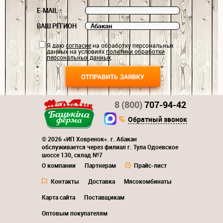
E-MAIL
ВАШ РЕГИОН
Я даю
согласие
на обработку персональных
данных на условиях
политики обработки
персональных данных
.
8 (800)
707-94-42
Обратный звонок
© 2026 «ИП Ховренок». г. Абакан
обслуживается через филиал г. Тула Одоевское
шоссе 130, склад №7
О компании
Партнерам
Прайс-лист
Контакты
Доставка
Мясокомбинаты
Карта сайта
Поставщикам
Оптовым покупателям