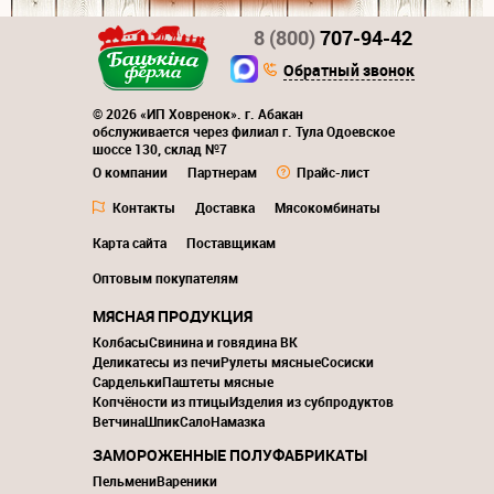
8 (800)
707-94-42
Обратный звонок
© 2026 «ИП Ховренок». г. Абакан
обслуживается через филиал г. Тула Одоевское
шоссе 130, склад №7
О компании
Партнерам
Прайс-лист
Контакты
Доставка
Мясокомбинаты
Карта сайта
Поставщикам
Оптовым покупателям
МЯСНАЯ ПРОДУКЦИЯ
Колбасы
Свинина и говядина ВК
Деликатесы из печи
Рулеты мясные
Сосиски
Сардельки
Паштеты мясные
Копчёности из птицы
Изделия из субпродуктов
Ветчина
Шпик
Сало
Намазка
ЗАМОРОЖЕННЫЕ ПОЛУФАБРИКАТЫ
Пельмени
Вареники