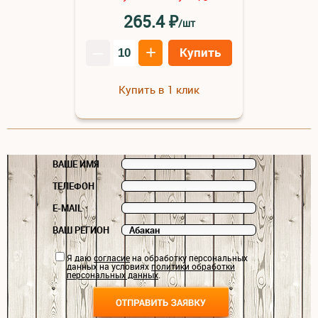
₽
265.4
/шт
–
+
Купить
Купить в 1 клик
ВАШЕ ИМЯ
ТЕЛЕФОН
E-MAIL
ВАШ РЕГИОН
Я даю
согласие
на обработку персональных
данных на условиях
политики обработки
персональных данных
.