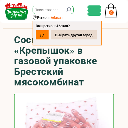
0
Регион:
Абакан
Ваш регион: Абакан?
Да
Выбрать другой город
Сосиски
«Крепышок» в
газовой упаковке
Брестский
мясокомбинат