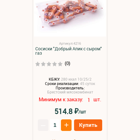
Артикул:4216
Сосиски "Добрый Апик с сыром"
газ
(0)
КБЖУ:
280 ккал 10/25/2
Сроки реализации:
45 суток
Производитель:
Брестский мясокомбинат
Минимум к заказу:
шт.
1
₽
514.8
/шт
–
+
Купить