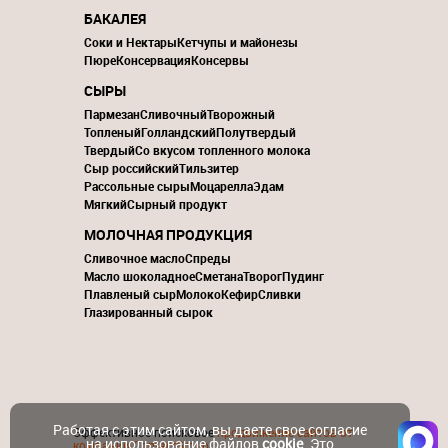
БАКАЛЕЯ
Соки и Нектары
Кетчупы и майонезы
Пюре
Консервация
Консервы
СЫРЫ
Пармезан
Сливочный
Творожный
Топленый
Голландский
Полутвердый
Твердый
Со вкусом топленного молока
Сыр российский
Тильзитер
Рассольные сыры
Моцарелла
Эдам
Мягкий
Сырный продукт
МОЛОЧНАЯ ПРОДУКЦИЯ
Сливочное масло
Спреды
Масло шоколадное
Сметана
Творог
Пудинг
Плавленый сыр
Молоко
Кефир
Сливки
Глазированный сырок
Работая с этим сайтом, вы даете свое согласие
Эффективное поисковое
продвижение сайтов от
на использование файлов
cookie
. Это
компании ContactGroup