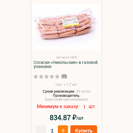
Артикул:1669
Сосиски «Никольские» в газовой
упаковке
(0)
1шт: ≈ 1,7 кгг.
Сроки реализации:
30 суток
Производитель:
Брестский мясокомбинат
Минимум к заказу:
шт.
1
₽
834.87
/шт
–
+
Купить