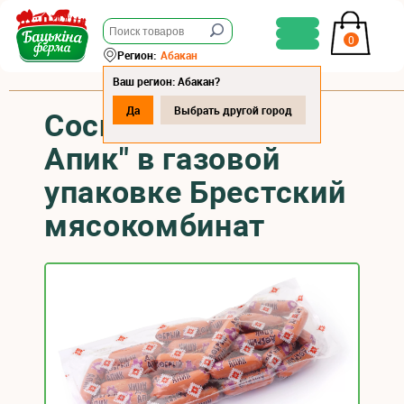
0
Регион:
Абакан
Ваш регион: Абакан?
Да
Выбрать другой город
Сосиски "Добрый
Апик" в газовой
упаковке Брестский
мясокомбинат