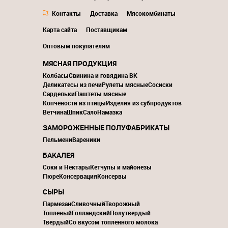
Контакты
Доставка
Мясокомбинаты
Карта сайта
Поставщикам
Оптовым покупателям
МЯСНАЯ ПРОДУКЦИЯ
Колбасы
Свинина и говядина ВК
Деликатесы из печи
Рулеты мясные
Сосиски
Сардельки
Паштеты мясные
Копчёности из птицы
Изделия из субпродуктов
Ветчина
Шпик
Сало
Намазка
ЗАМОРОЖЕННЫЕ ПОЛУФАБРИКАТЫ
Пельмени
Вареники
БАКАЛЕЯ
Соки и Нектары
Кетчупы и майонезы
Пюре
Консервация
Консервы
СЫРЫ
Пармезан
Сливочный
Творожный
Топленый
Голландский
Полутвердый
Твердый
Со вкусом топленного молока