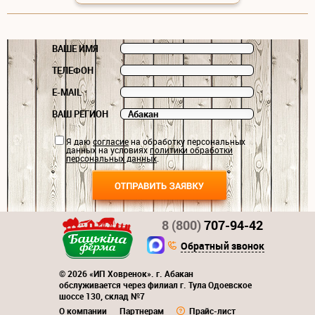
ВАШЕ ИМЯ
ТЕЛЕФОН
E-MAIL
ВАШ РЕГИОН
Я даю
согласие
на обработку персональных
данных на условиях
политики обработки
персональных данных
.
8 (800)
707-94-42
Обратный звонок
© 2026 «ИП Ховренок». г. Абакан
обслуживается через филиал г. Тула Одоевское
шоссе 130, склад №7
О компании
Партнерам
Прайс-лист