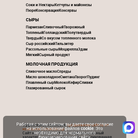
Соки и Нектары
Кетчупы и майонезы
Пюре
Консервация
Консервы
СЫРЫ
Пармезан
Сливочный
Творожный
Топленый
Голландский
Полутвердый
Твердый
Со вкусом топленного молока
Сыр российский
Тильзитер
Рассольные сыры
Моцарелла
Эдам
Мягкий
Сырный продукт
МОЛОЧНАЯ ПРОДУКЦИЯ
Сливочное масло
Спреды
Масло шоколадное
Сметана
Творог
Пудинг
Плавленый сыр
Молоко
Кефир
Сливки
Глазированный сырок
Работая с этим сайтом, вы даете свое согласие
Эффективное поисковое
продвижение сайтов от
на использование файлов
cookie
. Это
компании ContactGroup
необходимо для нормального
Сайт носит исключительно информационный
функционирования сайта.
характер и никакая информация, опубликованная