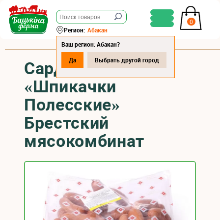
0
Регион:
Абакан
Ваш регион: Абакан?
Да
Выбрать другой город
Сардельки
«Шпикачки
Полесские»
Брестский
мясокомбинат