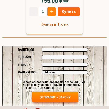
₽
755.06
/шт
–
+
Купить
Купить в 1 клик
ВАШЕ ИМЯ
ТЕЛЕФОН
E-MAIL
ВАШ РЕГИОН
Я даю
согласие
на обработку персональных
данных на условиях
политики обработки
персональных данных
.