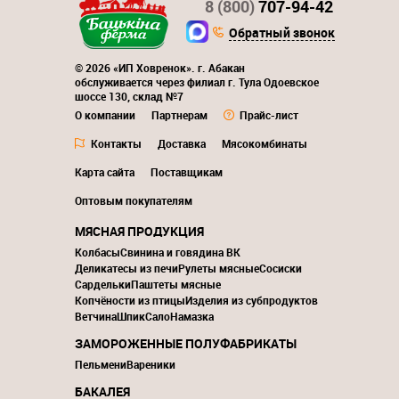
8 (800)
707-94-42
Обратный звонок
© 2026 «ИП Ховренок». г. Абакан
обслуживается через филиал г. Тула Одоевское
шоссе 130, склад №7
О компании
Партнерам
Прайс-лист
Контакты
Доставка
Мясокомбинаты
Карта сайта
Поставщикам
Оптовым покупателям
МЯСНАЯ ПРОДУКЦИЯ
Колбасы
Свинина и говядина ВК
Деликатесы из печи
Рулеты мясные
Сосиски
Сардельки
Паштеты мясные
Копчёности из птицы
Изделия из субпродуктов
Ветчина
Шпик
Сало
Намазка
ЗАМОРОЖЕННЫЕ ПОЛУФАБРИКАТЫ
Пельмени
Вареники
БАКАЛЕЯ