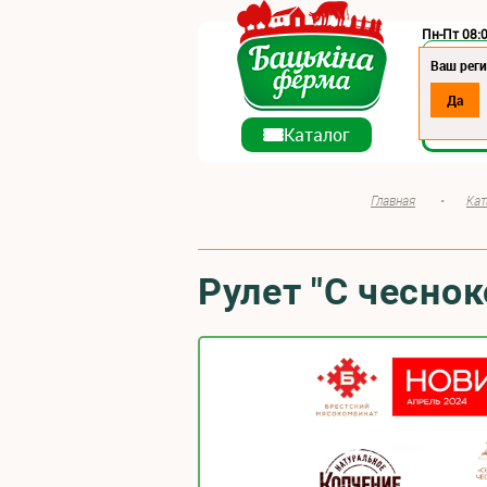
Пн-Пт 08:0
Регион:
Ваш реги
Да
О ко
Каталог
Главная
•
Кат
Рулет "С чесно