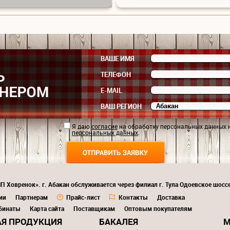
ВАШЕ ИМЯ
ТЕЛЕФОН
E-MAIL
ВАШ РЕГИОН
Я даю
согласие
на обработку персональных данных 
персональных данных
.
П Ховренок». г. Абакан обслуживается через филиал г. Тула Одоевское шоссе
ии
Партнерам
Прайс-лист
Контакты
Доставка
бинаты
Карта сайта
Поставщикам
Оптовым покупателям
Я ПРОДУКЦИЯ
БАКАЛЕЯ
М