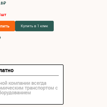
.8₽
1
шт
упить
Купить в 1 клик
₽
платно
ной компании всегда
рмическим транспортом с
оборудованием