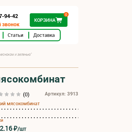
0
07-94-42
КОРЗИНА
 звонок
Статьи
Доставка
 чесноком и зеленью"
 мясокомбинат
(0)
Артикул: 3913
кий мясокомбинат
ки
2.16
₽
/шт