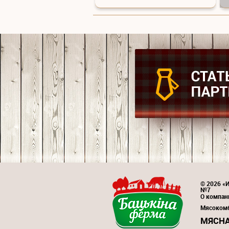
© 2026 «И
№7
О компан
Мясоком
МЯСНА