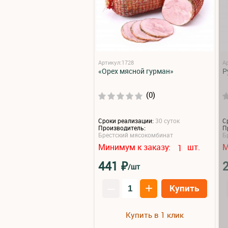
Артикул:1728
А
«Орех мясной гурман»
Р
(0)
Сроки реализации:
30 суток
С
Производитель:
П
Брестский мясокомбинат
Б
Минимум к заказу:
шт.
М
1
₽
441
/шт
–
+
Купить
Купить в 1 клик