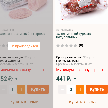
ртикул:1588
Артикул:2689
улет «Голландский с сыром»
«Орех мясной гурман»
натуральный
(0)
(0)
Не производится
роки реализации:
25 суток
Сроки реализации:
30 суток
роизводитель:
Производитель:
рестский мясокомбинат
Брестский мясокомбинат
инимум к заказу:
шт.
Минимум к заказу:
шт.
1
1
₽
₽
252
441
/шт
/шт
–
+
–
+
Купить
Купить
Купить в 1 клик
Купить в 1 клик