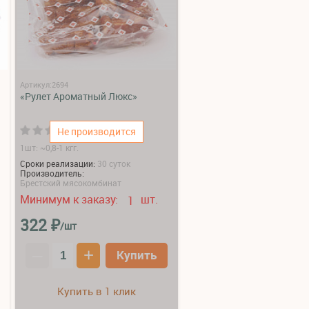
Артикул:2694
«Рулет Ароматный Люкс»
(0)
Не производится
1шт: ~0,8-1 кгг.
Сроки реализации:
30 суток
Производитель:
Брестский мясокомбинат
Минимум к заказу:
шт.
1
₽
322
/шт
–
+
Купить
Купить в 1 клик