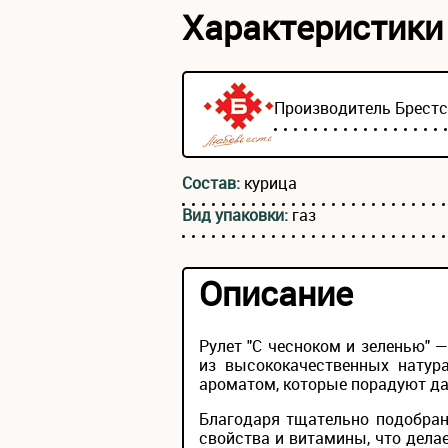
Характеристики
Производитель
Брест
Состав:
курица
Вид упаковки:
газ
Описание
Рулет "С чесноком и зеленью"
из высококачественных натур
ароматом, которые порадуют д
Благодаря тщательно подобран
свойства и витамины, что дела