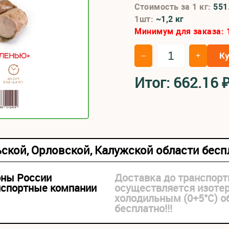
Стоимость за 1 кг:
551
1шт:
~1,2 кг
Минимум для заказа:
К
–
+
Итог:
662.16
ьской, Орловской, Калужской области бес
оны России
Доставка до транспорт
нспортные компании
осуществляется изоте
холодильным (0+5°С) 
бесплатно!!!