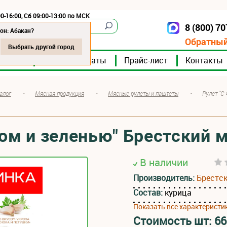
0-16:00, Сб 09:00-13:00 по МСК
8 (800) 7
Абакан
он: Абакан?
Обратный
Выбрать другой город
мпании
Мясокомбинаты
Прайс-лист
Контакты
алог
•
Мясная продукция
•
Мясные рулеты и паштеты
•
Рулет "С
ком и зеленью" Брестский
В наличии
Производитель:
Брестс
Состав:
курица
Показать все характеристи
Стоимость шт:
66