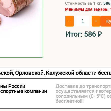
Стоимость за 1 кг:
58
Минимум для заказа:
К
–
+
Итог:
586
₽
ьской, Орловской, Калужской области бес
оны России
Доставка до транспорт
нспортные компании
осуществляется изоте
холодильным (0+5°С) 
бесплатно!!!