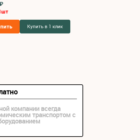
6₽
1
шт
упить
Купить в 1 клик
платно
ной компании всегда
рмическим транспортом с
оборудованием