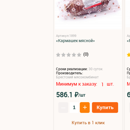
Артикул:1899
А
«Кармашек мясной»
«
(0)
Сроки реализации:
30 суток
С
Производитель:
П
Брестский мясокомбинат
Б
Минимум к заказу:
шт.
М
1
₽
586.1
/шт
–
+
Купить
Купить в 1 клик