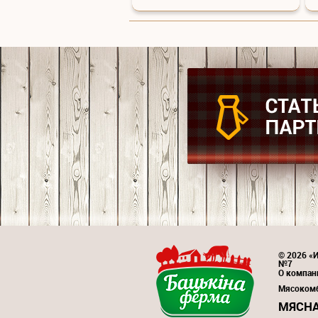
© 2026 «И
№7
О компан
Мясоком
МЯСНА