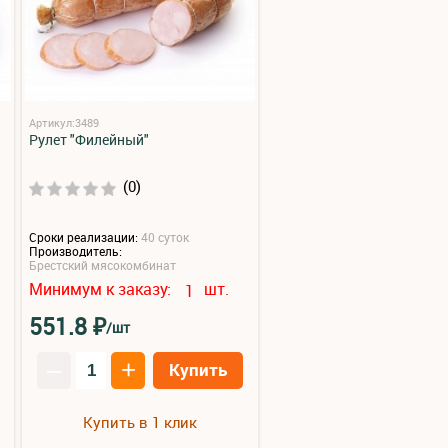
Артикул:3489
Рулет "Филейный"
(0)
Сроки реализации:
40 суток
Производитель:
Брестский мясокомбинат
Минимум к заказу:
шт.
1
₽
551.8
/шт
–
+
Купить
Купить в 1 клик