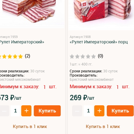
ртикул:1959
Артикул:1908
Рулет Императорский»
«Рулет Императорский» порц
(2)
(0)
1шт: ≈ 400 гг.
роки реализации:
30 суток
Сроки реализации:
30 суток
роизводитель:
Производитель:
рестский мясокомбинат
Брестский мясокомбинат
инимум к заказу:
шт.
Минимум к заказу:
шт.
1
1
₽
₽
673
269
/шт
/шт
–
+
–
+
Купить
Купить
Купить в 1 клик
Купить в 1 клик