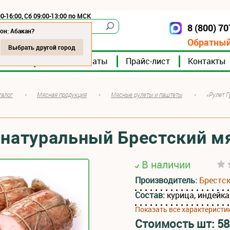
0-16:00, Сб 09:00-13:00 по МСК
8 (800) 7
Абакан
он: Абакан?
Обратный
Выбрать другой город
мпании
Мясокомбинаты
Прайс-лист
Контакты
талог
•
Мясная продукция
•
Мясные рулеты и паштеты
•
«Рулет 
 натуральный Брестский 
В наличии
Производитель:
Брестс
Состав:
курица, индейка
Показать все характеристи
Стоимость шт:
5