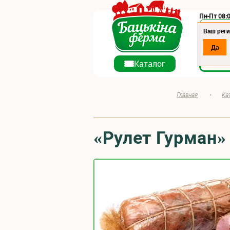
Пн-Пт 08:0
Регион:
Ваш реги
Да
О ко
Каталог
Главная
•
Ка
«Рулет Гурман»