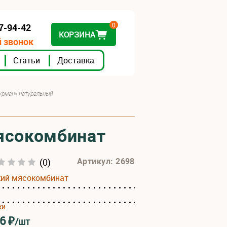
0
07-94-42
КОРЗИНА
 звонок
Статьи
Доставка
Гурман» натуральный
мясокомбинат
(0)
Артикул: 2698
кий мясокомбинат
ки
86
₽
/шт