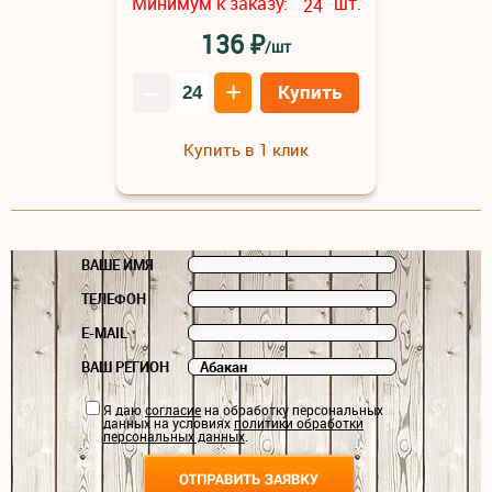
Минимум к заказу:
шт.
24
₽
136
/шт
–
+
Купить
Купить в 1 клик
ВАШЕ ИМЯ
ТЕЛЕФОН
E-MAIL
ВАШ РЕГИОН
Я даю
согласие
на обработку персональных
данных на условиях
политики обработки
персональных данных
.