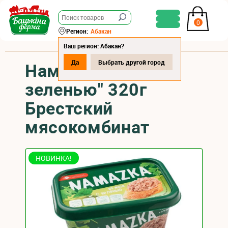
0
Регион:
Абакан
Ваш регион: Абакан?
Да
Выбрать другой город
Намазка "С
зеленью" 320г
Брестский
мясокомбинат
НОВИНКА!