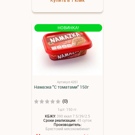
НОВИНКА!
Артикул:4261
Намазка "С томатами" 150г
(0)
1шт: 150 гг.
КБЖУ:
390 ккал 7.5/39/2.5
Сроки реализации:
45 суток
Производитель:
Брестский мясокомбинат