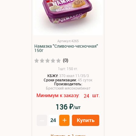
Артикул:4265
Намазка "Сливочно-чесночная"
150г
(0)
1шт: 150 гг.
КБЖУ:
370 ккал 11/35/3
Сроки реализации:
45 суток
Производитель:
Брестский мясокомбинат
Минимум к заказу:
шт.
24
₽
136
/шт
–
+
Купить
Купить в 1 клик