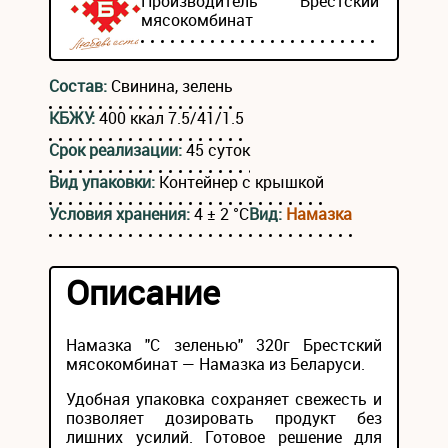
Производитель
Брестский
мясокомбинат
Состав:
Свинина, зелень
КБЖУ:
400 ккал 7.5/41/1.5
Срок реализации:
45 суток
Вид упаковки:
Контейнер с крышкой
Условия хранения:
4 ± 2 °С
Вид:
Намазка
Описание
Намазка "С зеленью" 320г Брестский
мясокомбинат — Намазка из Беларуси.
Удобная упаковка сохраняет свежесть и
позволяет дозировать продукт без
лишних усилий. Готовое решение для