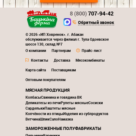
8 (800)
707-94-42
Обратный звонок
© 2026 «ИП Ховренок». г. Абакан
обслуживается через филиал г. Тула Одоевское
шоссе 130, склад №7
О компании
Партнерам
Прайс-лист
Контакты
Доставка
Мясокомбинаты
Карта сайта
Поставщикам
Оптовым покупателям
МЯСНАЯ ПРОДУКЦИЯ
Колбасы
Свинина и говядина ВК
Деликатесы из печи
Рулеты мясные
Сосиски
Сардельки
Паштеты мясные
Копчёности из птицы
Изделия из субпродуктов
Ветчина
Шпик
Сало
Намазка
ЗАМОРОЖЕННЫЕ ПОЛУФАБРИКАТЫ
Пельмени
Вареники