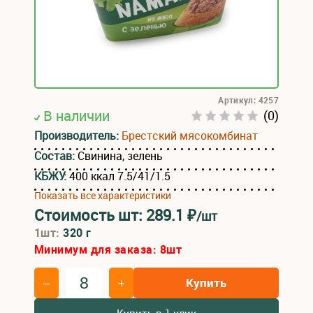
Артикул: 4257
В наличии
(0)
Производитель:
Брестский мясокомбинат
Состав:
Свинина, зелень
КБЖУ:
400 ккал 7.5/41/1.5
Показать все характеристики
Стоимость шт:
289.1
₽
/шт
1шт:
320 г
Минимум для заказа:
8
шт
Купить
–
+