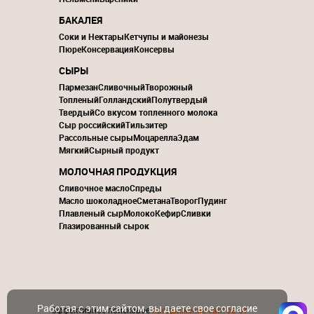
БАКАЛЕЯ
Соки и Нектары
Кетчупы и майонезы
Пюре
Консервация
Консервы
СЫРЫ
Пармезан
Сливочный
Творожный
Топленый
Голландский
Полутвердый
Твердый
Со вкусом топленного молока
Сыр российский
Тильзитер
Рассольные сыры
Моцарелла
Эдам
Мягкий
Сырный продукт
МОЛОЧНАЯ ПРОДУКЦИЯ
Сливочное масло
Спреды
Масло шоколадное
Сметана
Творог
Пудинг
Плавленый сыр
Молоко
Кефир
Сливки
Глазированный сырок
Работая с этим сайтом, вы даете свое согласие
Эффективное поисковое
продвижение сайтов от