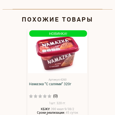
ПОХОЖИЕ ТОВАРЫ
НОВИНКА!
Артикул:4260
Намазка "С салями" 320г
(0)
1шт: 320 гг.
КБЖУ:
390 ккал 9/38/2
Сроки реализации:
45 суток