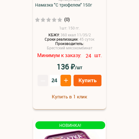
Намазка "С трюфелем" 150г
(0)
1шт: 150 гг.
КБЖУ:
360 ккал 11/35/2
Сроки реализации:
45 суток
Производитель:
Брестский мясокомбинат
Минимум к заказу:
шт.
24
₽
136
/шт
–
+
Купить
Купить в 1 клик
НОВИНКА!