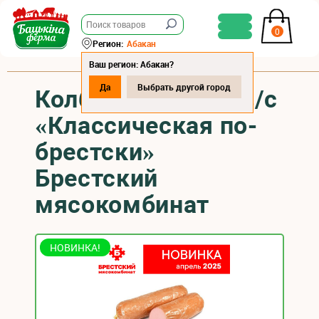
0
Регион:
Абакан
Ваш регион: Абакан?
Да
Выбрать другой город
Колбаса варёная в/с
«Классическая по-
брестски»
Брестский
мясокомбинат
НОВИНКА!