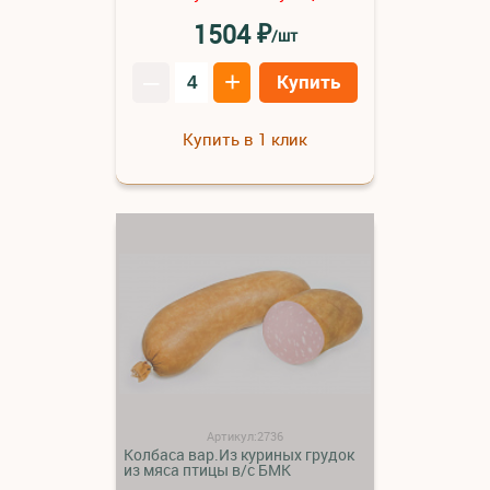
₽
1504
/шт
–
+
Купить
Купить в 1 клик
Артикул:2736
Колбаса вар.Из куриных грудок
из мяса птицы в/с БМК