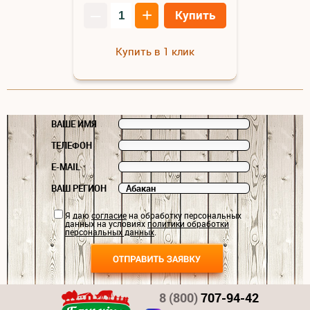
–
+
Купить
Купить в 1 клик
ВАШЕ ИМЯ
ТЕЛЕФОН
E-MAIL
ВАШ РЕГИОН
Я даю
согласие
на обработку персональных
данных на условиях
политики обработки
персональных данных
.
8 (800)
707-94-42