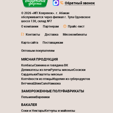
Обратный звонок
© 2026 «ИП Ховренок». г. Абакан
обслуживается через филиал г. Тула Одоевское
шоссе 130, склад №7
О компании
Партнерам
Прайс-лист
Контакты
Доставка
Мясокомбинаты
Карта сайта
Поставщикам
Оптовым покупателям
МЯСНАЯ ПРОДУКЦИЯ
Колбасы
Свинина и говядина ВК
Деликатесы из печи
Рулеты мясные
Сосиски
Сардельки
Паштеты мясные
Копчёности из птицы
Изделия из субпродуктов
Ветчина
Шпик
Сало
Намазка
ЗАМОРОЖЕННЫЕ ПОЛУФАБРИКАТЫ
Пельмени
Вареники
БАКАЛЕЯ
Соки и Нектары
Кетчупы и майонезы