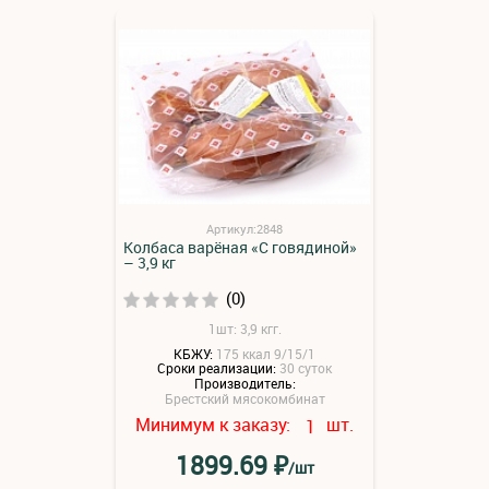
Артикул:2848
Колбаса варёная «С говядиной»
– 3,9 кг
(0)
1шт: 3,9 кгг.
КБЖУ:
175 ккал 9/15/1
Сроки реализации:
30 суток
Производитель:
Брестский мясокомбинат
Минимум к заказу:
шт.
1
₽
1899.69
/шт