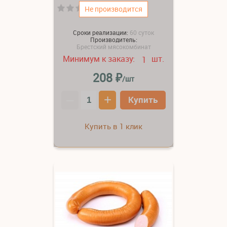
(0)
Не производится
Сроки реализации:
60 суток
Производитель:
Брестский мясокомбинат
Минимум к заказу:
шт.
1
₽
208
/шт
–
+
Купить
Купить в 1 клик