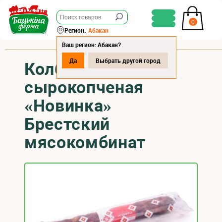
0
Регион:
Абакан
Ваш регион: Абакан?
Да
Выбрать другой город
Колбаса
сырокопченая
«Новинка»
Брестский
мясокомбинат