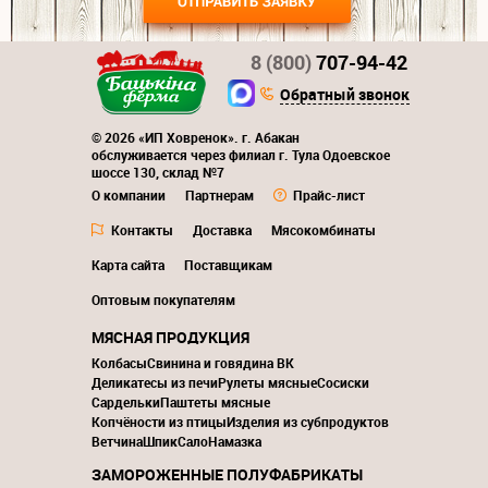
8 (800)
707-94-42
Обратный звонок
© 2026 «ИП Ховренок». г. Абакан
обслуживается через филиал г. Тула Одоевское
шоссе 130, склад №7
О компании
Партнерам
Прайс-лист
Контакты
Доставка
Мясокомбинаты
Карта сайта
Поставщикам
Оптовым покупателям
МЯСНАЯ ПРОДУКЦИЯ
Колбасы
Свинина и говядина ВК
Деликатесы из печи
Рулеты мясные
Сосиски
Сардельки
Паштеты мясные
Копчёности из птицы
Изделия из субпродуктов
Ветчина
Шпик
Сало
Намазка
ЗАМОРОЖЕННЫЕ ПОЛУФАБРИКАТЫ