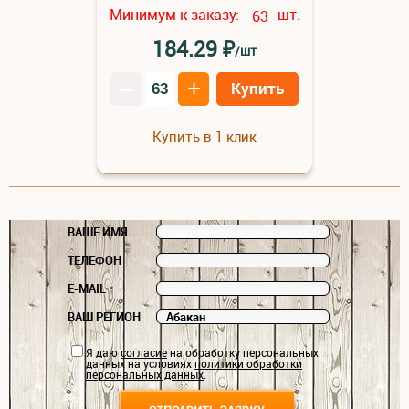
Минимум к заказу:
шт.
63
₽
184.29
/шт
–
+
Купить
Купить в 1 клик
ВАШЕ ИМЯ
ТЕЛЕФОН
E-MAIL
ВАШ РЕГИОН
Я даю
согласие
на обработку персональных
данных на условиях
политики обработки
персональных данных
.