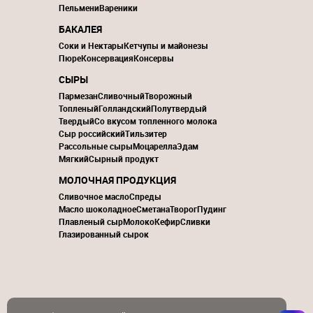
Пельмени
Вареники
БАКАЛЕЯ
Соки и Нектары
Кетчупы и майонезы
Пюре
Консервация
Консервы
СЫРЫ
Пармезан
Сливочный
Творожный
Топленый
Голландский
Полутвердый
Твердый
Со вкусом топленного молока
Сыр российский
Тильзитер
Рассольные сыры
Моцарелла
Эдам
Мягкий
Сырный продукт
МОЛОЧНАЯ ПРОДУКЦИЯ
Сливочное масло
Спреды
Масло шоколадное
Сметана
Творог
Пудинг
Плавленый сыр
Молоко
Кефир
Сливки
Глазированный сырок