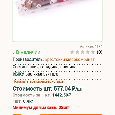
Артикул: 1874
В наличии
(0)
Производитель:
Брестский мясокомбинат
Состав:
шпик, говядина, свинина
КБЖУ:
580 ккал 57/18/0
Показать все характеристики
Стоимость шт:
577.04
₽
/шт
Стоимость за 1 кг:
1442.59₽
1шт:
0,4кг
Минимум для заказа:
32
шт