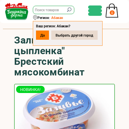
0
Регион:
Абакан
Ваш регион: Абакан?
Да
Выбрать другой город
Заливье "С филе
цыпленка"
Брестский
мясокомбинат
НОВИНКА!