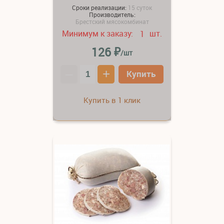
Сроки реализации:
15 суток
Производитель:
Брестский мясокомбинат
Минимум к заказу:
шт.
1
₽
126
/шт
–
+
Купить
Купить в 1 клик