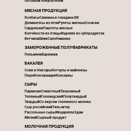
Оптовым покупателям
МЯСНАЯ ПРОДУКЦИЯ
Колбасы
Свинина и говядина ВК
Деликатесы из печи
Рулеты мясные
Сосиски
Сардельки
Паштеты мясные
Копчёности из птицы
Изделия из субпродуктов
Ветчина
Шпик
Сало
Намазка
ЗАМОРОЖЕННЫЕ ПОЛУФАБРИКАТЫ
Пельмени
Вареники
БАКАЛЕЯ
Соки и Нектары
Кетчупы и майонезы
Пюре
Консервация
Консервы
СЫРЫ
Пармезан
Сливочный
Творожный
Топленый
Голландский
Полутвердый
Твердый
Со вкусом топленного молока
Сыр российский
Тильзитер
Рассольные сыры
Моцарелла
Эдам
Мягкий
Сырный продукт
МОЛОЧНАЯ ПРОДУКЦИЯ