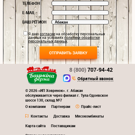
ТЕЛЕФОН
E-MAIL
ВАШ РЕГИОН
Я даю
согласие
на обработку персональных
данных на условиях
политики обработки
персональных данных
.
8 (800)
707-94-42
Обратный звонок
© 2026 «ИП Ховренок». г. Абакан
обслуживается через филиал г. Тула Одоевское
шоссе 130, склад №7
О компании
Партнерам
Прайс-лист
Контакты
Доставка
Мясокомбинаты
Карта сайта
Поставщикам