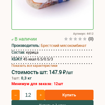
Артикул: 4412
В наличии
(0)
Производитель:
Брестский мясокомбинат
Состав:
курица
КБЖУ:
45 ккал 6.5/0.5/3
Показать все характеристики
Стоимость шт:
147.9
₽
/шт
1шт:
0,3 кг
Минимум для заказа:
12
шт
Купить
–
+