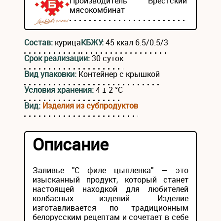
Производитель
Брестский
мясокомбинат
Состав:
курица
КБЖУ:
45 ккал 6.5/0.5/3
Срок реализации:
30 суток
Вид упаковки:
Контейнер с крышкой
Условия хранения:
4 ± 2 °С
Вид:
Изделия из субпродуктов
Описание
Заливье "С филе цыпленка" — это
изысканный продукт, который станет
настоящей находкой для любителей
колбасных изделий. Изделие
изготавливается по традиционным
белорусским рецептам и сочетает в себе