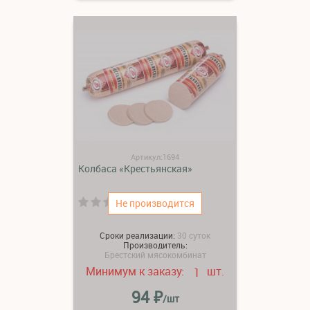
Артикул:1694
Колбаса «Крестьянская»
(0)
Не производится
Сроки реализации:
30 суток
Производитель:
Брестский мясокомбинат
Минимум к заказу:
шт.
1
₽
94
/шт