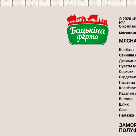
© 2026 «И
№7
О компан
Мясоком
МЯСНА
Колбасы
Свинина 
Деликате
Рулеты м
Сосиски
Сардельк
Паштеты
Копчёнос
Изделия 
Ветчина
Шпик
Сало
Намазка
ЗАМО
ПОЛУ