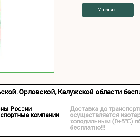
Уточнить
ьской, Орловской, Калужской области бес
оны России
Доставка до транспорт
нспортные компании
осуществляется изоте
холодильным (0+5°С) 
бесплатно!!!