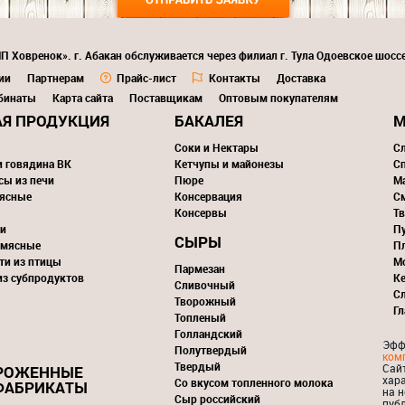
П Ховренок». г. Абакан обслуживается через филиал г. Тула Одоевское шоссе
ии
Партнерам
Прайс-лист
Контакты
Доставка
бинаты
Карта сайта
Поставщикам
Оптовым покупателям
Я ПРОДУКЦИЯ
БАКАЛЕЯ
М
Соки и Нектары
С
и говядина ВК
Кетчупы и майонезы
С
сы из печи
Пюре
М
ясные
Консервация
С
Консервы
Тв
и
П
СЫРЫ
 мясные
П
ти из птицы
М
Пармезан
из субпродуктов
К
Сливочный
С
Творожный
Г
Топленый
Голландский
Эфф
Полутвердый
ком
Твердый
Сай
РОЖЕННЫЕ
хар
Со вкусом топленного молока
ФАБРИКАТЫ
на н
Сыр российский
пуб