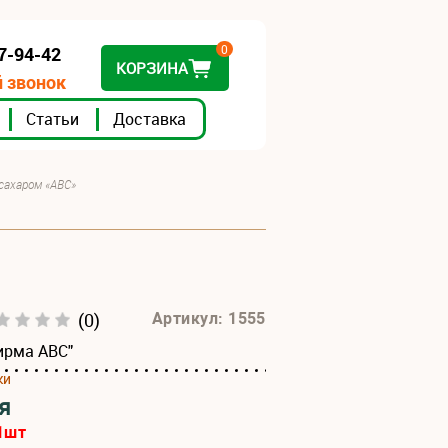
0
07-94-42
КОРЗИНА
 звонок
Статьи
Доставка
 сахаром «АВС»
(0)
Артикул: 1555
ирма АВС"
ки
я
1
шт