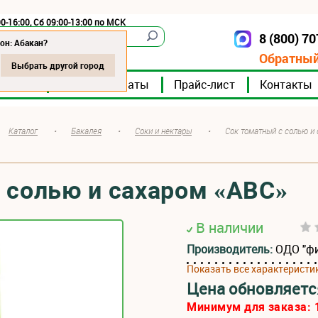
0-16:00, Сб 09:00-13:00 по МСК
8 (800) 7
Абакан
он: Абакан?
Обратный
Выбрать другой город
мпании
Мясокомбинаты
Прайс-лист
Контакты
Каталог
•
Бакалея
•
Соки и нектары
•
Сок томатный с солью и
 солью и сахаром «АВС»
В наличии
Производитель:
ОДО "ф
Показать все характеристи
Цена обновляетс
Минимум для заказа: