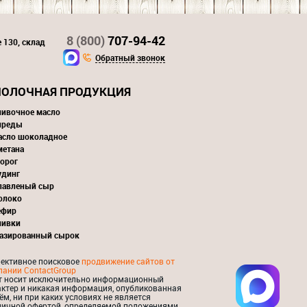
8 (800)
707-94-42
 130, склад
Обратный звонок
ОЛОЧНАЯ ПРОДУКЦИЯ
ливочное масло
преды
асло шоколадное
метана
орог
удинг
лавленый сыр
олоко
ефир
ливки
лазированный сырок
ективное поисковое
продвижение сайтов от
пании ContactGroup
т носит исключительно информационный
актер и никакая информация, опубликованная
ём, ни при каких условиях не является
личной офертой, определяемой положениями