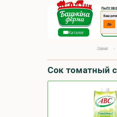
Пн-Пт 08:0
Регион:
Ваш реги
Да
О ко
Каталог
Главная
•
Сок томатный с