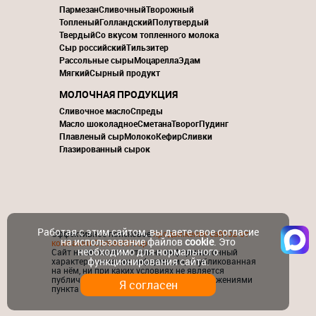
Пармезан
Сливочный
Творожный
Топленый
Голландский
Полутвердый
Твердый
Со вкусом топленного молока
Сыр российский
Тильзитер
Рассольные сыры
Моцарелла
Эдам
Мягкий
Сырный продукт
МОЛОЧНАЯ ПРОДУКЦИЯ
Сливочное масло
Спреды
Масло шоколадное
Сметана
Творог
Пудинг
Плавленый сыр
Молоко
Кефир
Сливки
Глазированный сырок
Работая с этим сайтом, вы даете свое согласие
Эффективное поисковое
продвижение сайтов от
на использование файлов
cookie
. Это
компании ContactGroup
необходимо для нормального
Сайт носит исключительно информационный
функционирования сайта.
характер и никакая информация, опубликованная
на нём, ни при каких условиях не является
публичной офертой, определяемой положениями
Я согласен
пункта 2 статьи 437 ГК РФ.