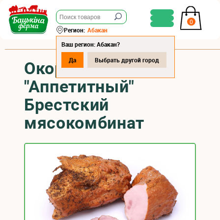
0
Регион:
Абакан
Ваш регион: Абакан?
Да
Выбрать другой город
Окорочок
"Аппетитный"
Брестский
мясокомбинат