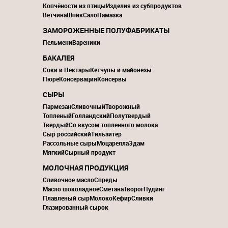
Копчёности из птицы
Изделия из субпродуктов
Ветчина
Шпик
Сало
Намазка
ЗАМОРОЖЕННЫЕ ПОЛУФАБРИКАТЫ
Пельмени
Вареники
БАКАЛЕЯ
Соки и Нектары
Кетчупы и майонезы
Пюре
Консервация
Консервы
СЫРЫ
Пармезан
Сливочный
Творожный
Топленый
Голландский
Полутвердый
Твердый
Со вкусом топленного молока
Сыр российский
Тильзитер
Рассольные сыры
Моцарелла
Эдам
Мягкий
Сырный продукт
МОЛОЧНАЯ ПРОДУКЦИЯ
Сливочное масло
Спреды
Масло шоколадное
Сметана
Творог
Пудинг
Плавленый сыр
Молоко
Кефир
Сливки
Глазированный сырок