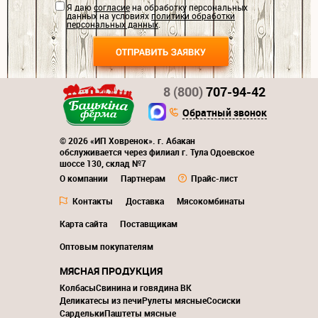
Я даю
согласие
на обработку персональных
данных на условиях
политики обработки
персональных данных
.
8 (800)
707-94-42
Обратный звонок
© 2026 «ИП Ховренок». г. Абакан
обслуживается через филиал г. Тула Одоевское
шоссе 130, склад №7
О компании
Партнерам
Прайс-лист
Контакты
Доставка
Мясокомбинаты
Карта сайта
Поставщикам
Оптовым покупателям
МЯСНАЯ ПРОДУКЦИЯ
Колбасы
Свинина и говядина ВК
Деликатесы из печи
Рулеты мясные
Сосиски
Сардельки
Паштеты мясные