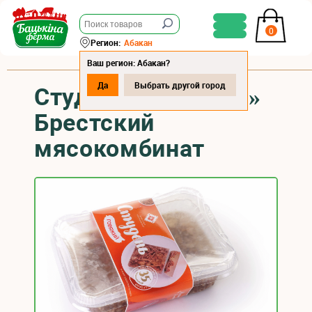
0
Регион:
Абакан
Ваш регион: Абакан?
Да
Выбрать другой город
Студень «Говяжий»
Брестский
мясокомбинат