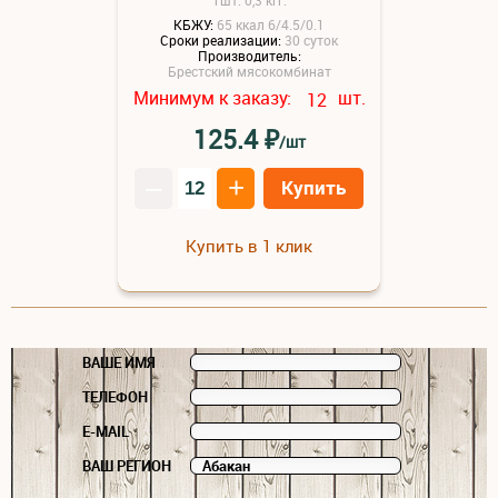
КБЖУ:
65 ккал 6/4.5/0.1
Сроки реализации:
30 суток
Производитель:
Брестский мясокомбинат
Минимум к заказу:
шт.
12
₽
125.4
/шт
–
+
Купить
Купить в 1 клик
ВАШЕ ИМЯ
ТЕЛЕФОН
E-MAIL
ВАШ РЕГИОН