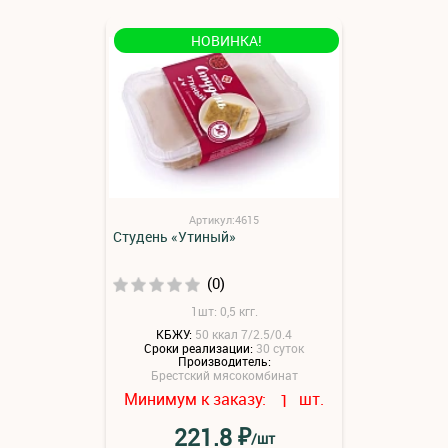
НОВИНКА!
Артикул:4615
Студень «Утиный»
(0)
1шт: 0,5 кгг.
КБЖУ:
50 ккал 7/2.5/0.4
Сроки реализации:
30 суток
Производитель:
Брестский мясокомбинат
Минимум к заказу:
шт.
1
₽
221.8
/шт